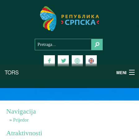
TORS
MENI
Doživi Srpsku
Nacionalni parkovi
Navigacija
Planinski turizam
Prijedor
Atraktivnosti
Banjski turizam