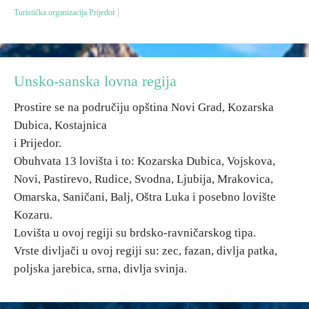
Turistička organizacija Prijedor
Destinacije
Spisak destinacija
Unsko-sanska lovna regija
Prostire se na područiju opština Novi Grad, Kozarska
Mapa destinacija
Dubica, Kostajnica
i Prijedor.
Manifestacije
Obuhvata 13 lovišta i to: Kozarska Dubica, Vojskova,
Novi, Pastirevo, Rudice, Svodna, Ljubija, Mrakovica,
Smještaj
Omarska, Saničani, Balj, Oštra Luka i posebno lovište
Multimedija
Kozaru.
Lovišta u ovoj regiji su brdsko-ravničarskog tipa.
Vrste divljači u ovoj regiji su: zec, fazan, divlja patka,
Foto
poljska jarebica, srna, divlja svinja.
Video