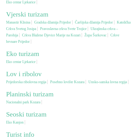
Eko centar Ljekarice
Vjerski turizam
Vjerski turizam
Manastir Klisina
Gradska džamija Prijedor
Čaršijska džamija Prijedor
Katolička
Crkva Svetog Josipa
Pravoslavna crkva Svete Trojice
Ukrajinska crkva –
Avantura
Parohija
Crkva Blažene Djevice Marije na Kozari
Župa Šurkovac
Crkve
brvnare Prijedor
Eko turizam
Eko turizam
Eko centar Ljekarice
Kulturni turizam
Lov i ribolov
Prijedorska ribolovna regija
Posebno lovište Kozara
Unsko-sanska lovna regija
Gastronomija
Planinski turizam
Lov i ribolov
Nacionalni park Kozara
Seoski turizam
Seoski turizam
Eko Kanjon
Turist info
Omladinski turizam