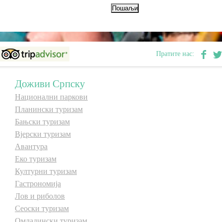
Дестинације
Списак дестинација
Пратите нас:
Мапа дестинација
Доживи Српску
Национални паркови
Манифестације
Планински туризам
Бањски туризам
Смјештај
Вјерски туризам
Авантура
Мултимедија
Еко туризам
Културни туризам
Фото
Гастрономија
Лов и риболов
Видео
Сеоски туризам
Омладински туризам