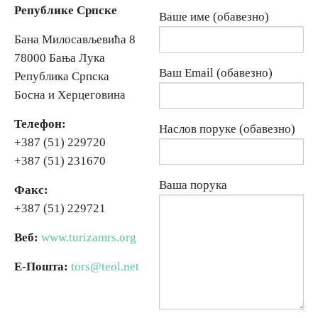
Републике Српске
Ваше име (обавезно)
Вјерски туризам
Бана Милосављевића 8
78000 Бања Лука
Ваш Email (обавезно)
Република Српска
Авантура
Босна и Херцеговина
Еко туризам
Телефон:
Наслов поруке (обавезно)
+387 (51) 229720
Културни туризам
+387 (51) 231670
Ваша порука
Факс:
Гастрономија
+387 (51) 229721
Лов и риболов
Веб:
www.turizamrs.org
Е-Пошта:
tors@teol.net
Сеоски туризам
Омладински туризам