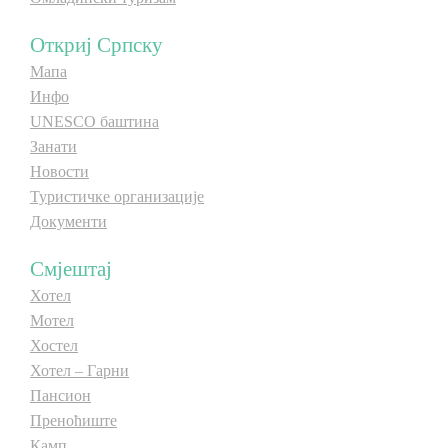
E-Brochure
Откриј Српску
Мапа
Откриј Српску
Инфо
UNESCO баштина
Занати
Новости
Туристичке организације
Документи
Смјештај
Хотел
Мотел
Хостел
Хотел – Гарни
Пансион
Преноћиште
Камп