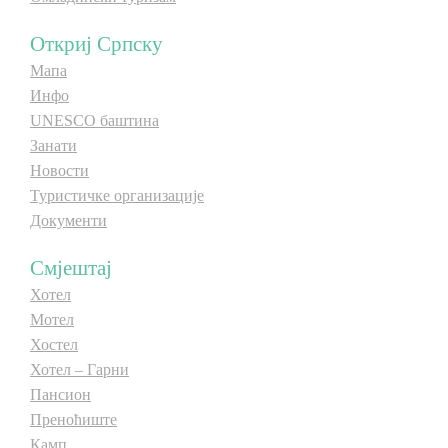
Откриј Српску
Мапа
Инфо
UNESCO баштина
Занати
Новости
Туристичке организације
Документи
Смјештај
Хотел
Мотел
Хостел
Хотел – Гарни
Пансион
Преноћиште
Камп