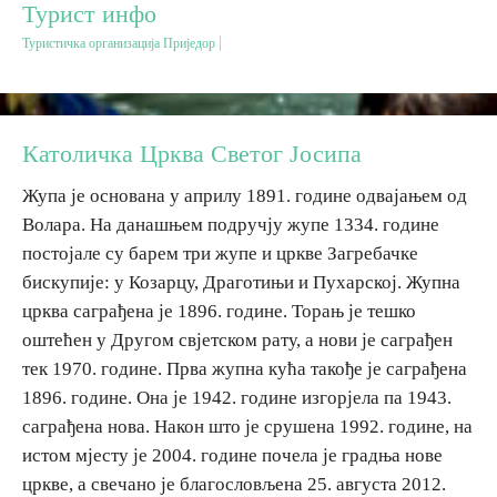
Турист инфо
Туристичка организација Приједор
Дестинације
Списак дестинација
Католичка Црква Светог Јосипа
Мапа дестинација
Жупа је основана у априлу 1891. године одвајањем од
Волара. На данашњем подручју жупе 1334. године
Манифестације
постојале су барем три жупе и цркве Загребачке
бискупије: у Козарцу, Драготињи и Пухарској. Жупна
Смјештај
црква саграђена је 1896. године. Торањ је тешко
оштећен у Другом свјетском рату, а нови је саграђен
Мултимедија
тек 1970. године. Прва жупна кућа такође је саграђена
1896. године. Она је 1942. године изгорјела па 1943.
Фото
саграђена нова. Након што је срушена 1992. године, на
истом мјесту је 2004. године почела је градња нове
Видео
цркве, а свечано је благословљена 25. августа 2012.