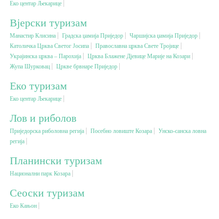
Еко центар Љекарице
Вјерски туризам
Вјерски туризам
Манастир Клисина
Градска џамија Приједор
Чаршијска џамија Приједор
Католичка Црква Светог Јосипа
Православна црква Свете Тројице
Авантура
Украјинска црква – Парохија
Црква Блажене Дјевице Марије на Козари
Жупа Шурковац
Цркве брвнаре Приједор
Еко туризам
Еко туризам
Еко центар Љекарице
Културни туризам
Лов и риболов
Приједорска риболовна регија
Посебно ловиште Козара
Унско-санска ловна
Гастрономија
регија
Планински туризам
Лов и риболов
Национални парк Козара
Сеоски туризам
Сеоски туризам
Еко Кањон
Омладински туризам