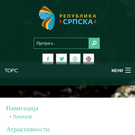
ТОРС
МЕНИ
Доживи Српску
Национални паркови
Навигација
Планински туризам
Приједор
Атрактивности
Бањски туризам