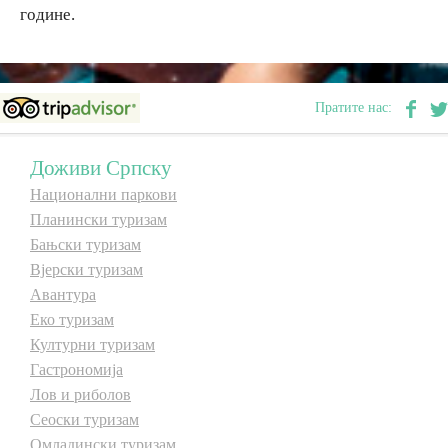
године.
E-Brochure
Откриј Српску
Пратите нас:
Доживи Српску
Национални паркови
Планински туризам
Бањски туризам
Вјерски туризам
Авантура
Еко туризам
Културни туризам
Гастрономија
Лов и риболов
Сеоски туризам
Омладински туризам