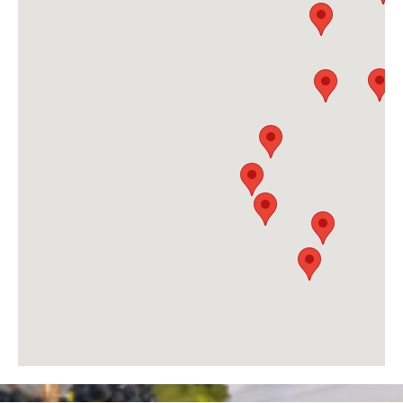
Дестинације
Списак дестинација
Мапа дестинација
Манифестације
Смјештај
Мултимедија
Фото
Видео