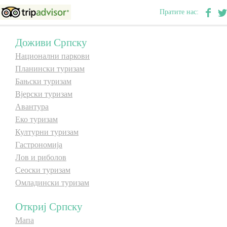
Пратите нас:
E-Brochure
Доживи Српску
Откриј Српску
Национални паркови
Планински туризам
Бањски туризам
Вјерски туризам
Авантура
Еко туризам
Културни туризам
Гастрономија
Лов и риболов
Сеоски туризам
Омладински туризам
Откриј Српску
Мапа