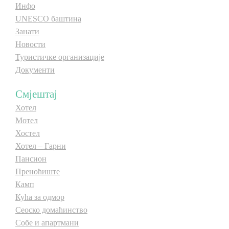
Инфо
UNESCO баштина
Занати
Новости
Туристичке организације
Документи
Смјештај
Хотел
Мотел
Хостел
Хотел – Гарни
Пансион
Преноћиште
Камп
Кућа за одмор
Сеоско домаћинство
Собе и апартмани