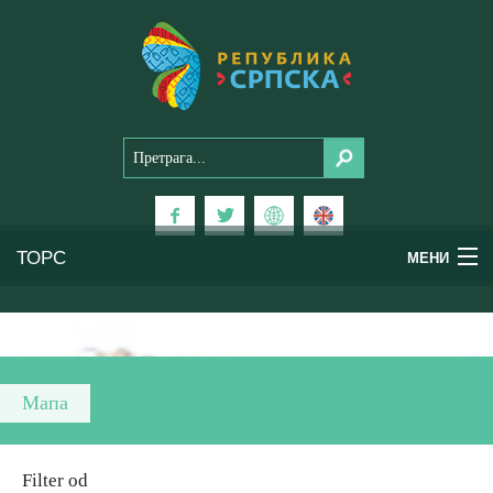
ТОРС
МЕНИ
Доживи Српску
Национални паркови
Мапа
Планински туризам
Filter od
Бањски туризам