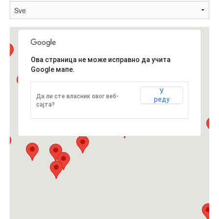
Вјерски туризам
Авантура
Ова страница не може исправно да учита
Google мапе.
Еко туризам
У
Да ли сте власник овог веб-
реду
сајта?
Културни туризам
Гастрономија
Лов и риболов
Сеоски туризам
Омладински туризам