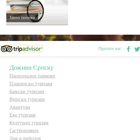
Јавни позиви
Пратите нас:
Доживи Српску
Национални паркови
Планински туризам
Бањски туризам
Вјерски туризам
Авантура
Еко туризам
Културни туризам
Гастрономија
Лов и риболов