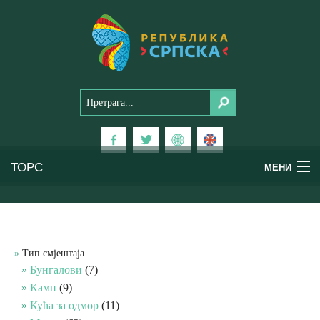
ТОРС
МЕНИ
Доживи Српску
Национални паркови
Тип смјештаја
Бунгалови
(7)
Планински туризам
Камп
(9)
Кућа за одмор
(11)
Бањски туризам