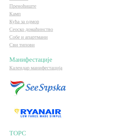
Преноћиште
Камп
Кућа за одмор
Сеоско домаћинство
Собе и апартмани
Сви типови
Манифестације
Календар манифестација
ТОРС