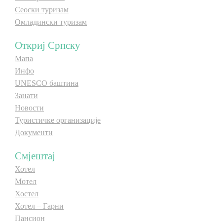
Сеоски туризам
Омладински туризам
Откриј Српску
Мапа
Инфо
UNESCO баштина
Занати
Новости
Туристичке организације
Документи
Смјештај
Хотел
Мотел
Хостел
Хотел – Гарни
Пансион