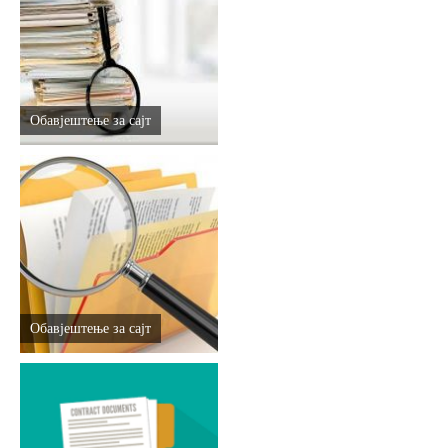
Дестинације
Списак дестинација
Обавјештење за сајт
Мапа дестинација
Манифестације
Смјештај
Мултимедија
Обавјештење за сајт
Фото
Видео