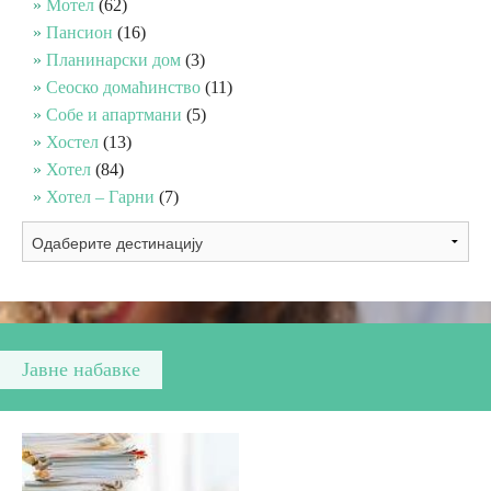
Мотел
(62)
Пансион
(16)
Вјерски туризам
Планинарски дом
(3)
Сеоско домаћинство
(11)
Собе и апартмани
(5)
Авантура
Хостел
(13)
Хотел
(84)
Еко туризам
Хотел – Гарни
(7)
Културни туризам
Гастрономија
Лов и риболов
Јавне набавке
Сеоски туризам
Омладински туризам