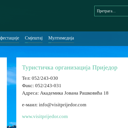
фестације
Смјештај
Мултимедија
Туристичка организација Приједор
Тел: 052/243-030
Факс: 052/243-031
Адреса: Академика Јована Рашковића 18
е-маил: info@visitprijedor.com
www.visitprijedor.com