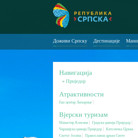
Доживи Српску
Дестинације
Мани
Навигација
Приједор
Атрактивности
Еко центар Љекарице
Вјерски туризам
Манастир Клисина
Градска џамија Приједор
Чаршијска џамија Приједор
Католичка Црква
Светог Јосипа
Православна црква Свете