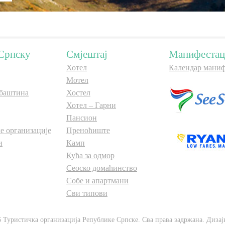
Српску
Смјештај
Манифестац
Хотел
Календар маниф
Мотел
баштина
Хостел
Хотел – Гарни
Пансион
е организације
Преноћиште
и
Камп
Кућа за одмор
Сеоско домаћинство
Собе и апартмани
Сви типови
6 Туристичка организација Републике Српске. Сва права задржана. Дизај