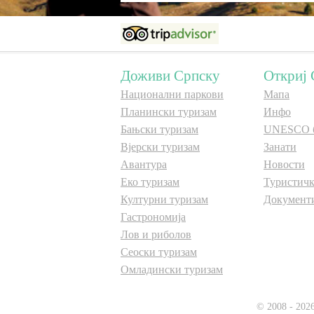
Доживи Српску
Откриј 
Национални паркови
Мапа
Планински туризам
Инфо
Бањски туризам
UNESCO 
Вјерски туризам
Занати
Авантура
Новости
Еко туризам
Туристичк
Културни туризам
Документ
Гастрономија
Лов и риболов
Сеоски туризам
Омладински туризам
© 2008 - 202