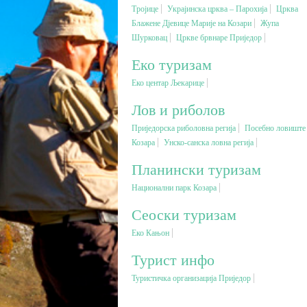
Тројице
Украјинска црква – Парохија
Црква
Блажене Дјевице Марије на Козари
Жупа
Шурковац
Цркве брвнаре Приједор
Еко туризам
Еко центар Љекарице
Лов и риболов
Приједорска риболовна регија
Посебно ловиште
Козара
Унско-санска ловна регија
Планински туризам
Национални парк Козара
Сеоски туризам
Еко Кањон
Турист инфо
Туристичка организација Приједор