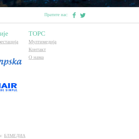
Пратите нас:
ије
ТОРС
естација
Мултимедија
Контакт
О нама
н:
БЛМЕДИА