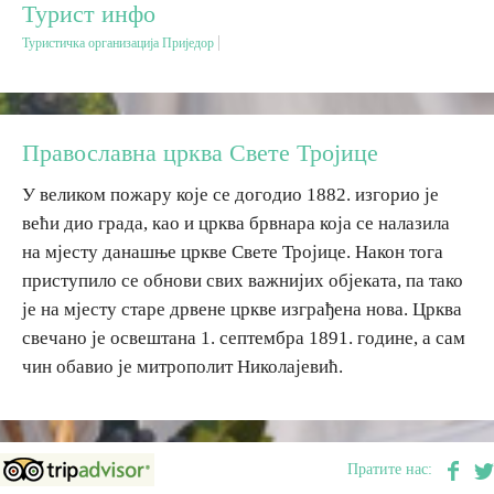
Турист инфо
Туристичка организација Приједор
Дестинације
Списак дестинација
Православна црква Свете Тројице
Мапа дестинација
У великом пожару које се догодио 1882. изгорио је
већи дио града, као и црква брвнара која се налазила
Манифестације
на мјесту данашње цркве Свете Тројице. Након тога
приступило се обнови свих важнијих објеката, па тако
Смјештај
је на мјесту старе дрвене цркве изграђена нова. Црква
свечано је освештана 1. септембра 1891. године, а сам
Мултимедија
чин обавио је митрополит Николајевић.
Фото
Видео
Пратите нас: