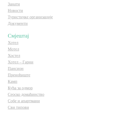
Занати
Новости
Туристичке организације
Документи
Смјештај
Хотел
Мотел
Хостел
Хотел – Гарни
Пансион
Преноћиште
Камп
Кућа за одмор
Сеоско домаћинство
Собе и апартмани
Сви типови