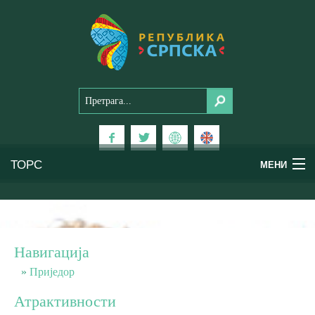
ТОРС
МЕНИ
Доживи Српску
Национални паркови
Навигација
Планински туризам
Приједор
Атрактивности
Бањски туризам