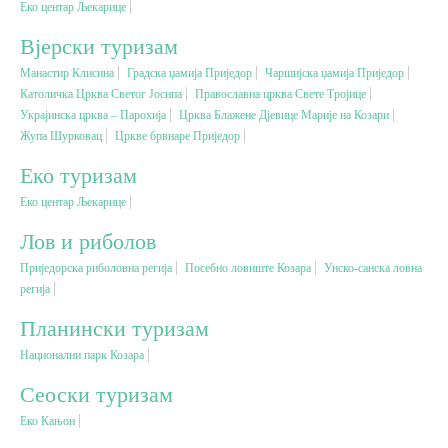
Еко центар Љекарице
Вјерски туризам
Вјерски туризам
Манастир Клисина
Градска џамија Приједор
Чаршијска џамија Приједор
Католичка Црква Светог Јосипа
Православна црква Свете Тројице
Авантура
Украјинска црква – Парохија
Црква Блажене Дјевице Марије на Козари
Жупа Шурковац
Цркве брвнаре Приједор
Еко туризам
Еко туризам
Еко центар Љекарице
Културни туризам
Лов и риболов
Приједорска риболовна регија
Посебно ловиште Козара
Унско-санска ловна
Гастрономија
регија
Планински туризам
Лов и риболов
Национални парк Козара
Сеоски туризам
Сеоски туризам
Еко Кањон
Омладински туризам