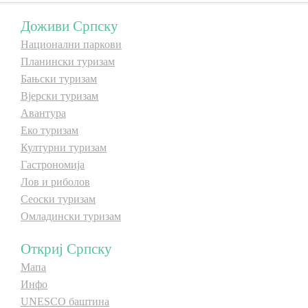
E-Brochure
Доживи Српску
Национални паркови
Откриј Српску
Планински туризам
Бањски туризам
Вјерски туризам
Авантура
Еко туризам
Културни туризам
Гастрономија
Лов и риболов
Сеоски туризам
Омладински туризам
Откриј Српску
Мапа
Инфо
UNESCO баштина