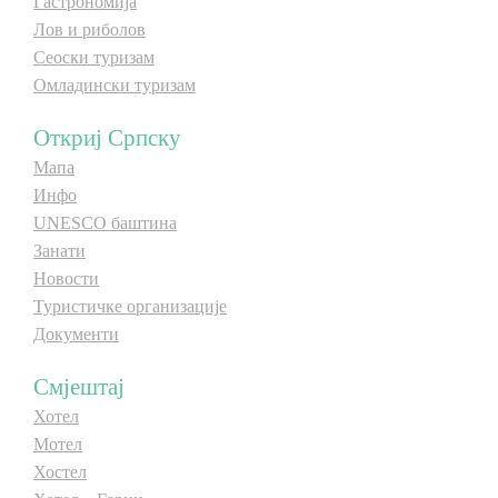
Гастрономија
Лов и риболов
Сеоски туризам
Омладински туризам
Откриј Српску
Мапа
Инфо
UNESCO баштина
Занати
Новости
Туристичке организације
Документи
Смјештај
Хотел
Мотел
Хостел