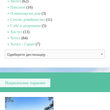
Мотел
(62)
Пансион
(16)
Вјерски туризам
Планинарски дом
(3)
Сеоско домаћинство
(11)
Собе и апартмани
(5)
Авантура
Хостел
(13)
Хотел
(84)
Еко туризам
Хотел – Гарни
(7)
Културни туризам
Гастрономија
Лов и риболов
Национални паркови
Сеоски туризам
Омладински туризам