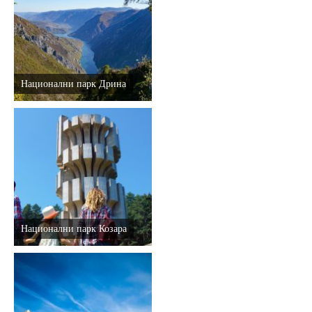
Дестинације
Списак дестинација
Национални парк Дрина
Мапа дестинација
Манифестације
Смјештај
Мултимедија
Национални парк Козара
Фото
Видео