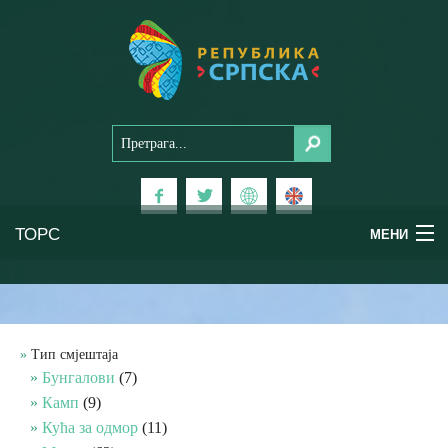
ТОРС
МЕНИ
Доживи Српску
Национални паркови
Тип смјештаја
Бунгалови
(7)
Планински туризам
Камп
(9)
Кућа за одмор
(11)
Бањски туризам