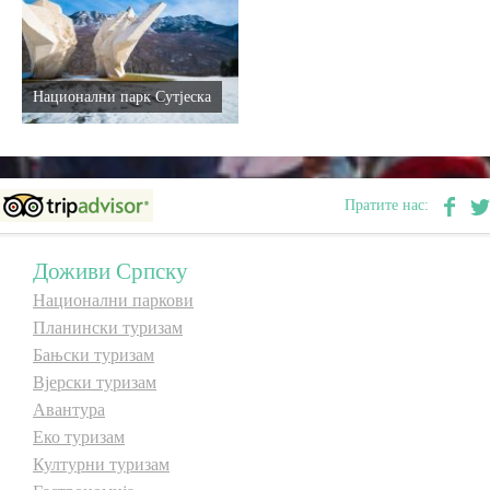
E-Brochure
Откриј Српску
Национални парк Сутјеска
Пратите нас:
Доживи Српску
Национални паркови
Планински туризам
Бањски туризам
Вјерски туризам
Авантура
Еко туризам
Културни туризам