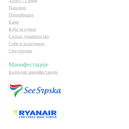
Хотел – Гарни
Пансион
Преноћиште
Камп
Кућа за одмор
Сеоско домаћинство
Собе и апартмани
Сви типови
Манифестације
Календар манифестација