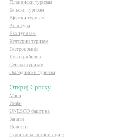
Планински туризам
Бањски туризам
Вјерски туризам
Авантура
Еко туризам
Културни туризам
Гастрономија
Лов и риболов
Сеоски туризам
Омладински туризам
Откриј Српску
Мапа
Инфо
UNESCO баштина
Занати
Новости
Туристичке организације