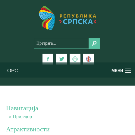
ТОРС
МЕНИ
Доживи Српску
Национални паркови
Навигација
Планински туризам
Приједор
Атрактивности
Бањски туризам