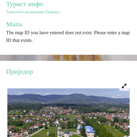
Турист инфо
Туристичка организација Приједор
Дестинације
Мапа
The map ID you have entered does not exist. Please enter a map
Списак дестинација
ID that exists.
Мапа дестинација
Манифестације
Приједор
Смјештај
Мултимедија
Фото
Видео