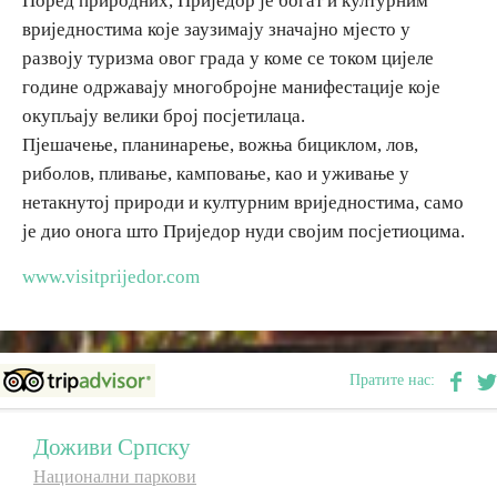
Поред природних, Приједор је богат и културним
вриједностима које заузимају значајно мјесто у
развоју туризма овог града у коме се током цијеле
године одржавају многобројне манифестације које
окупљају велики број посјетилаца.
Пјешачење, планинарење, вожња бициклом, лов,
риболов, пливање, камповање, као и уживање у
нетакнутој природи и културним вриједностима, само
је дио онога што Приједор нуди својим посјетиоцима.
www.visitprijedor.com
Пратите нас:
Доживи Српску
Национални паркови