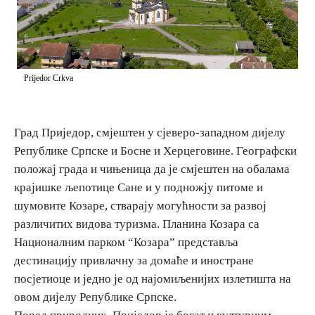
E-Brochure
Откриј Српску
Prijedor Crkva
Град Приједор, смјештен у сјеверо-западном дијелу
Републике Српске и Босне и Херцеговине. Географски
положај града и чињеница да је смјештен на обалама
крајишке љепотице Сане и у подножју питоме и
шумовите Козаре, стварају могућности за развој
различитих видова туризма. Планина Козара са
Националним парком “Козара” представља
дестинацију привлачну за домаће и иностране
посјетиоце и једно је од најомиљенијих излетишта на
овом дијелу Републике Српске.