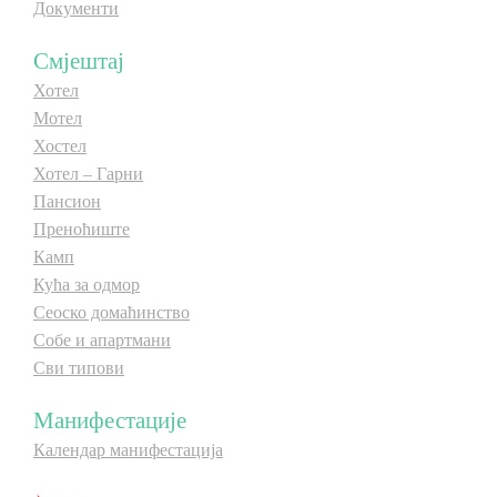
Документи
Смјештај
Хотел
Мотел
Хостел
Хотел – Гарни
Пансион
Преноћиште
Камп
Кућа за одмор
Сеоско домаћинство
Собе и апартмани
Сви типови
Манифестације
Календар манифестација