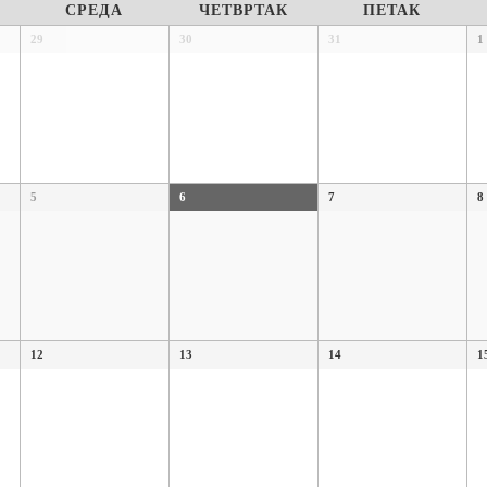
СРЕДА
ЧЕТВРТАК
ПЕТАК
29
30
31
1
5
6
7
8
12
13
14
1