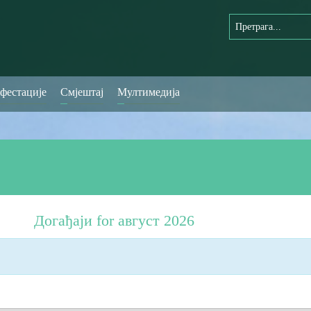
фестације
Смјештај
Мултимедија
Догађаји for август 2026