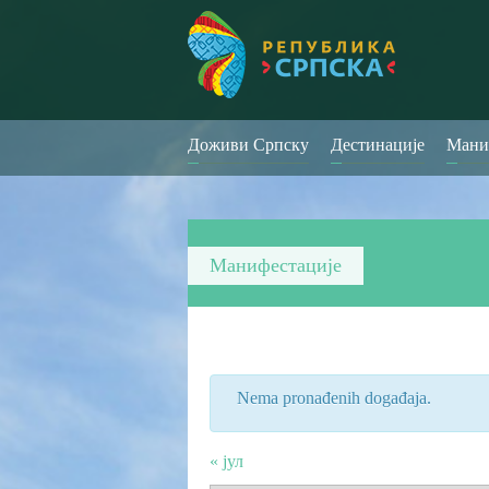
Доживи Српску
Дестинације
Мани
Манифестације
Nema pronađenih događaja.
«
јул
Месечна