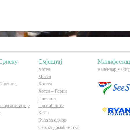
Српску
Смјештај
Манифестац
Хотел
Календар маниф
Мотел
баштина
Хостел
Хотел – Гарни
Пансион
е организације
Преноћиште
и
Камп
Кућа за одмор
Сеоско домаћинство