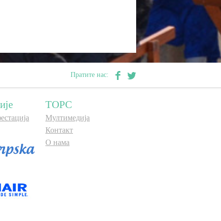
Пратите нас:
ије
ТОРС
естација
Мултимедија
Контакт
О нама