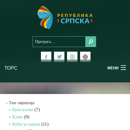
ТОРС
МЕНИ
Доживи Српску
Национални паркови
Тип смјештаја
Бунгалови
(7)
Планински туризам
Камп
(9)
Кућа за одмор
(11)
Бањски туризам