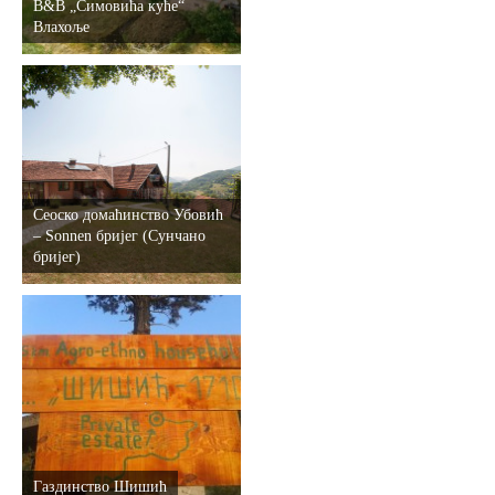
В&B „Симовића куће“
Влахоље
Сеоско домаћинство Убовић
– Sonnen бријег (Сунчано
бријег)
Газдинство Шишић