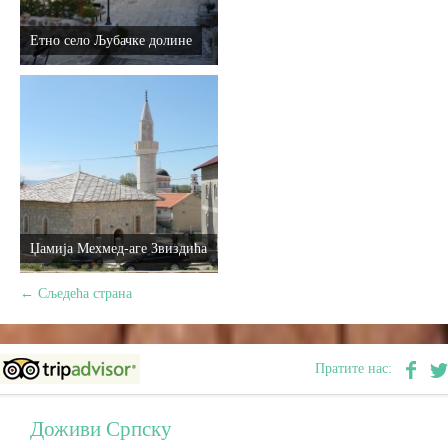
Етно село Љубачке долине
Џамија Мехмед-аге Звиздића
←
Сљедећа страна
Пратите нас:
Доживи Српску