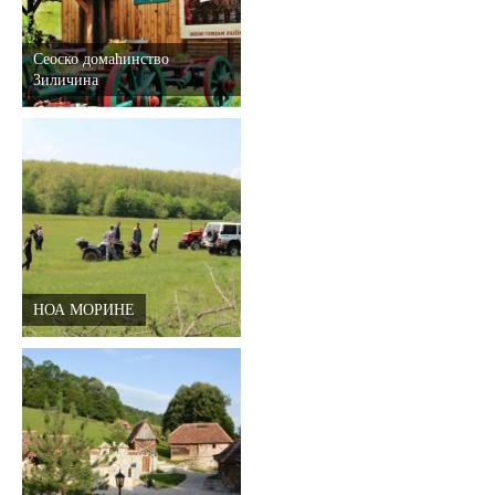
Сеоско домаћинство
Зиличина
НОА МОРИНЕ