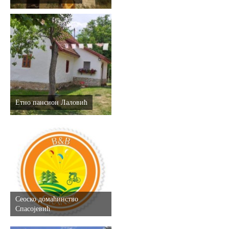
Етно пансион Лаловић
Сеоско домаћинство
Спасојевић