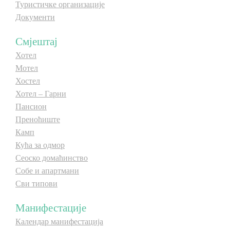
Туристичке организације
Документи
Смјештај
Хотел
Мотел
Хостел
Хотел – Гарни
Пансион
Преноћиште
Камп
Кућа за одмор
Сеоско домаћинство
Собе и апартмани
Сви типови
Манифестације
Календар манифестација