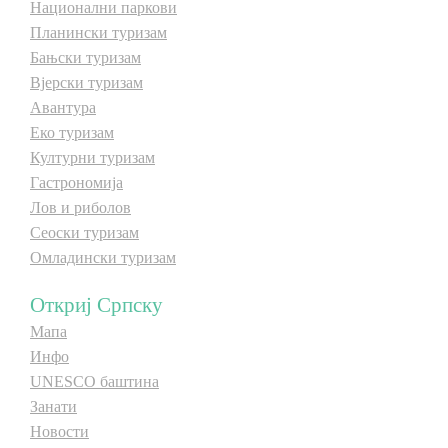
Национални паркови
Планински туризам
Бањски туризам
Вјерски туризам
Авантура
Еко туризам
Културни туризам
Гастрономија
Лов и риболов
Сеоски туризам
Омладински туризам
Откриј Српску
Мапа
Инфо
UNESCO баштина
Занати
Новости