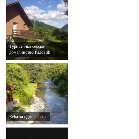
Туристичко сеоско
домаћинство Радовић
Кућа за одмор Јасик