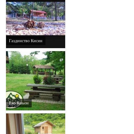
Газдинство Кисин
Еко Кањон