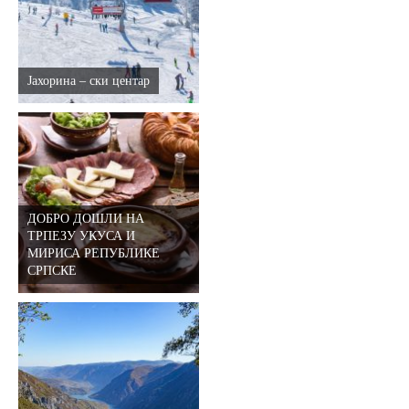
E-Brochure
Откриј Српску
Јахорина – ски центар
ДОБРО ДОШЛИ НА
ТРПЕЗУ УКУСА И
МИРИСА РЕПУБЛИКЕ
СРПСКE