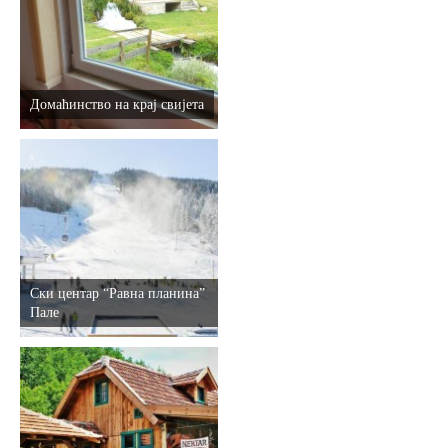
Домаћинство на крај свијета
Ски центар “Равна планина”
Пале