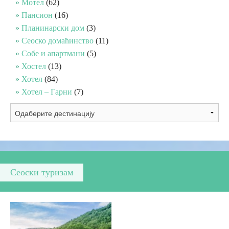
Мотел
(62)
Пансион
(16)
Вјерски туризам
Планинарски дом
(3)
Сеоско домаћинство
(11)
Собе и апартмани
(5)
Авантура
Хостел
(13)
Хотел
(84)
Еко туризам
Хотел – Гарни
(7)
Културни туризам
Гастрономија
Лов и риболов
Сеоски туризам
Сеоски туризам
Омладински туризам