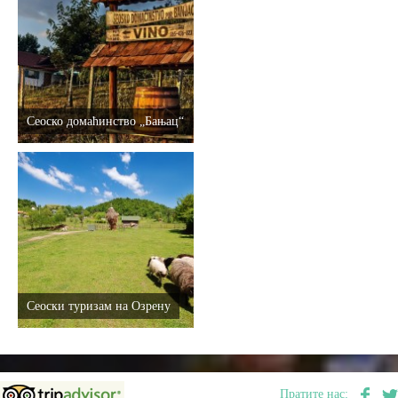
Сеоско домаћинство „Бањац“
Сеоски туризам на Озрену
Пратите нас: