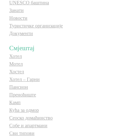
UNESCO баштина
Занати
Новости
Туристичке организације
Документи
Смјештај
Хотел
Мотел
Хостел
Хотел – Гарни
Пансион
Преноћиште
Камп
Кућа за одмор
Сеоско домаћинство
Собе и апартмани
Сви типови