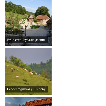
Етно село Љубачке долине
Сеоски туризам у Шипову