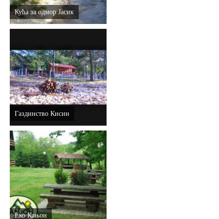
Кућа за одмор Јасик
Газдинство Кисин
Еко Кањон