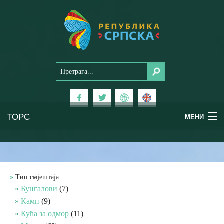
ТОРС
МЕНИ
Доживи Српску
Национални паркови
Тип смјештаја
Бунгалови
(7)
Планински туризам
Камп
(9)
Кућа за одмор
(11)
Бањски туризам