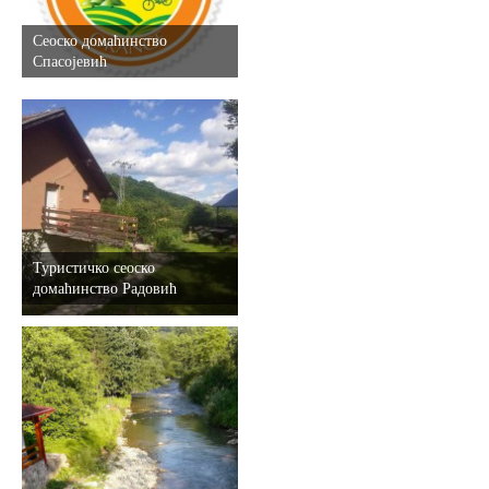
Сеоско домаћинство
Спасојевић
Туристичко сеоско
домаћинство Радовић