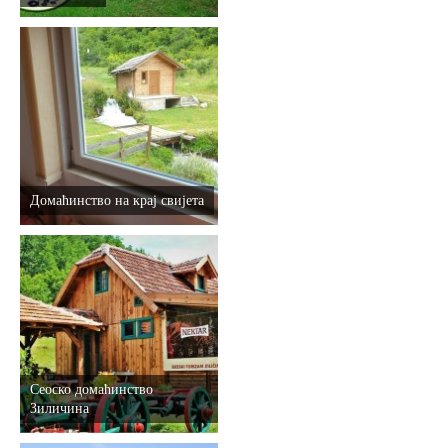
Домаћинство на крај свијета
Сеоско домаћинство
Зиличина