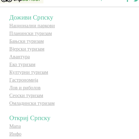
Доживи Српску
Национални паркови
Планински туризам
Бањски туризам
Вјерски туризам
Авантура
Еко туризам
Културни туризам
Гастрономија
Лов и риболов
Сеоски туризам
Омладински туризам
Откриј Српску
Мапа
Инфо