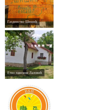
E-Brochure
Откриј Српску
Газдинство Шишић
Етно пансион Лаловић