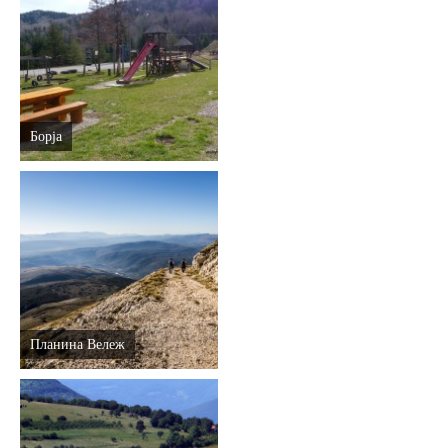
Борја
Планинa Вележ