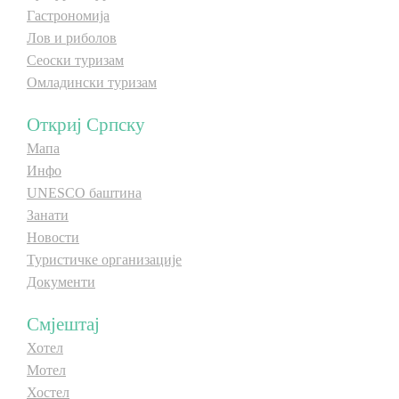
Гастрономија
Лов и риболов
Сеоски туризам
Омладински туризам
Откриј Српску
Мапа
Инфо
UNESCO баштина
Занати
Новости
Туристичке организације
Документи
Смјештај
Хотел
Мотел
Хостел