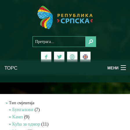
ТОРС
МЕНИ
Доживи Српску
Национални паркови
Тип смјештаја
Бунгалови
(7)
Планински туризам
Камп
(9)
Кућа за одмор
(11)
Бањски туризам