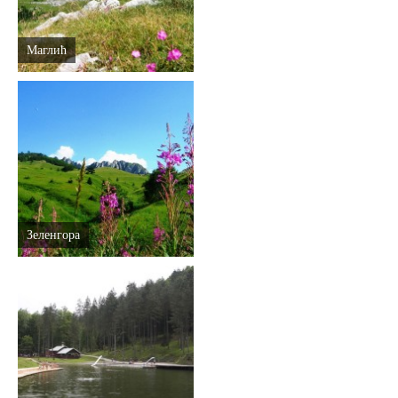
Mаглић
Зеленгора