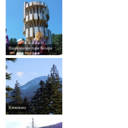
Национални парк Козара
Клековача