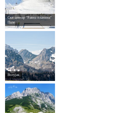
E-Brochure
Ски центар “Равна планина”
Откриј Српску
Пале
Волујак