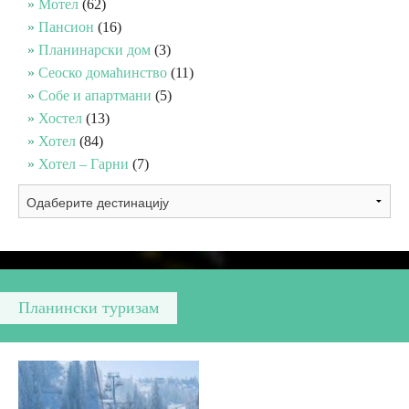
Мотел
(62)
Пансион
(16)
Вјерски туризам
Планинарски дом
(3)
Сеоско домаћинство
(11)
Собе и апартмани
(5)
Авантура
Хостел
(13)
Хотел
(84)
Еко туризам
Хотел – Гарни
(7)
Културни туризам
Гастрономија
Лов и риболов
Планински туризам
Сеоски туризам
Омладински туризам