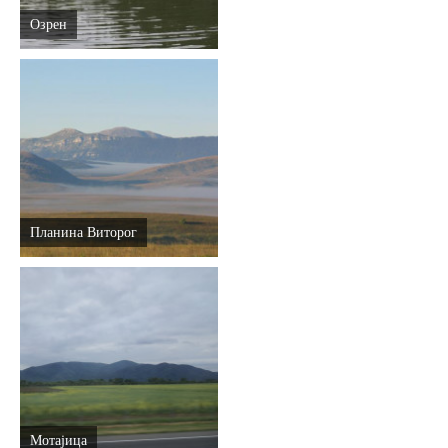
Озрен
Планина Виторог
Мотајица