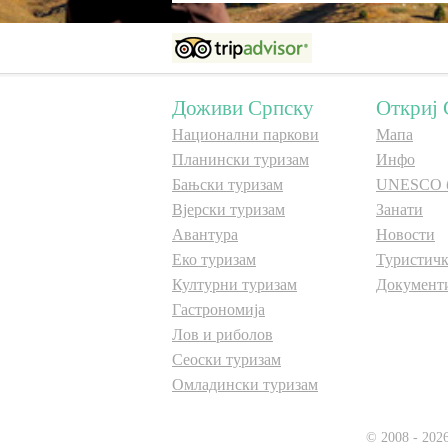
Доживи Српску
Откриј 
Национални паркови
Мапа
Планински туризам
Инфо
Бањски туризам
UNESCO 
Вјерски туризам
Занати
Авантура
Новости
Еко туризам
Туристичк
Културни туризам
Документ
Гастрономија
Лов и риболов
Сеоски туризам
Омладински туризам
© 2008 - 202