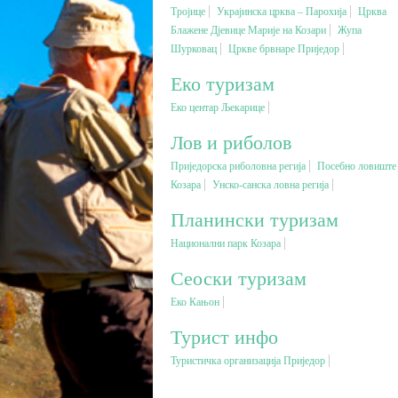
Тројице
Украјинска црква – Парохија
Црква
Блажене Дјевице Марије на Козари
Жупа
Шурковац
Цркве брвнаре Приједор
Еко туризам
Еко центар Љекарице
Лов и риболов
Приједорска риболовна регија
Посебно ловиште
Козара
Унско-санска ловна регија
Планински туризам
Национални парк Козара
Сеоски туризам
Еко Кањон
Турист инфо
Туристичка организација Приједор