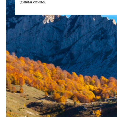
дивља свиња.