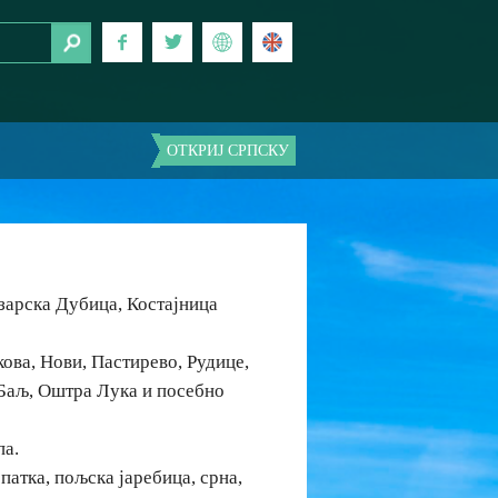
ОТКРИЈ СРПСКУ
зарска Дубица, Костајница
кова, Нови, Пастирево, Рудице,
 Баљ, Оштра Лука и посебно
па.
 патка, пољска јаребица, срна,