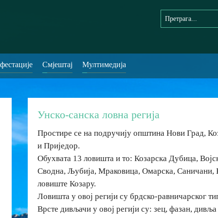
фестације
Смјештај
Мултимедија
Унско-санска ловна регија
Простире се на подручију општина Нови Град, Ко
и Приједор.
Обухвата 13 ловишта и то: Козарска Дубица, Војс
Сводна, Љубија, Мраковица, Омарска, Саничани,
ловиште Козару.
Ловишта у овој регији су брдско-равничарског ти
Врсте дивљачи у овој регији су: зец, фазан, дивља