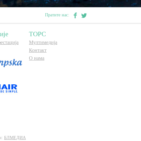
Пратите нас:
ије
ТОРС
естација
Мултимедија
Контакт
О нама
н:
БЛМЕДИА