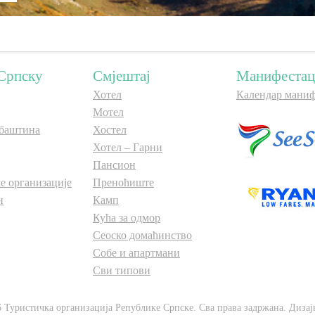
Српску
Смјештај
Манифестац
Хотел
Календар маниф
Мотел
баштина
Хостел
Хотел – Гарни
Пансион
е организације
Преноћиште
и
Камп
Кућа за одмор
Сеоско домаћинство
Собе и апартмани
Сви типови
6 Туристичка организација Републике Српске. Сва права задржана. Дизај