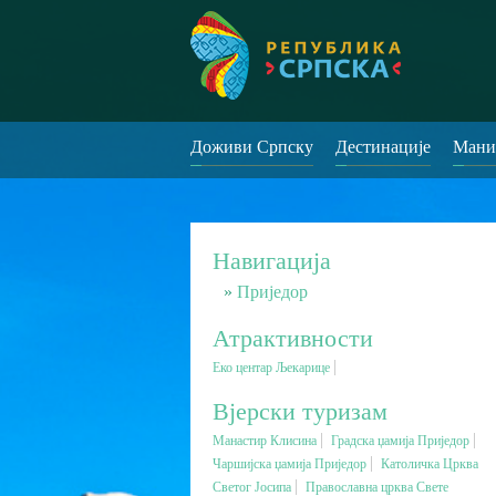
Доживи Српску
Дестинације
Мани
Навигација
Приједор
Атрактивности
Еко центар Љекарице
Вјерски туризам
Манастир Клисина
Градска џамија Приједор
Чаршијска џамија Приједор
Католичка Црква
Светог Јосипа
Православна црква Свете