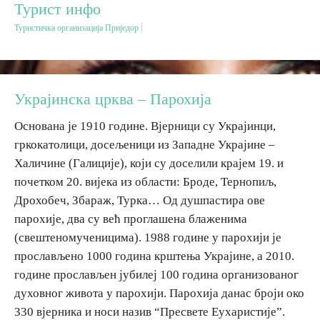
Турист инфо
Туристичка организација Приједор
Дестинације
Списак дестинација
Украјинска црква – Парохија
Мапа дестинација
Основана је 1910 године. Вјерници су Украјинци,
гркокатолици, досељеници из Западне Украјине –
Манифестације
Халичине (Галиције), који су доселили крајем 19. и
почетком 20. вијека из области: Броде, Тернопиљ,
Смјештај
Дрохобеч, Збараж, Турка… Од душпастира ове
парохије, два су већ проглашена блаженима
Мултимедија
(свештеномученицима). 1988 године у парохији је
прослављено 1000 година крштења Украјине, а 2010.
Фото
године прослављен јубилеј 100 година организованог
духовног живота у парохији. Парохија данас броји око
Видео
330 вјерника и носи назив “Пресвете Еухаристије”.