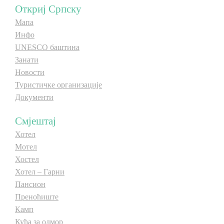
Откриј Српску
Мапа
Инфо
UNESCO баштина
Занати
Новости
Туристичке организације
Документи
Смјештај
Хотел
Мотел
Хостел
Хотел – Гарни
Пансион
Преноћиште
Камп
Кућа за одмор