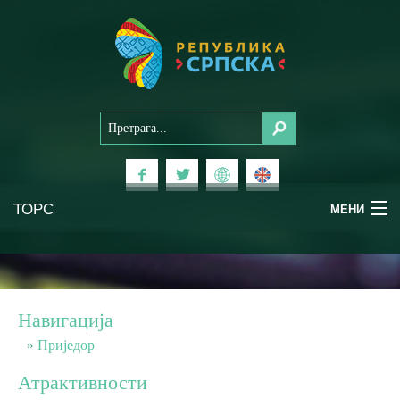
ТОРС
МЕНИ
Доживи Српску
Национални паркови
Навигација
Планински туризам
Приједор
Атрактивности
Бањски туризам