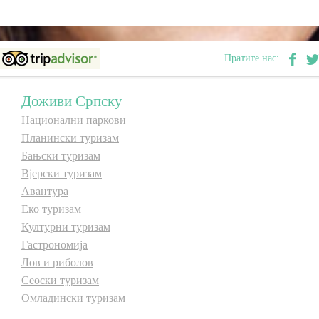
E-Brochure
Пратите нас:
Откриј Српску
Доживи Српску
Национални паркови
Планински туризам
Бањски туризам
Вјерски туризам
Авантура
Еко туризам
Културни туризам
Гастрономија
Лов и риболов
Сеоски туризам
Омладински туризам