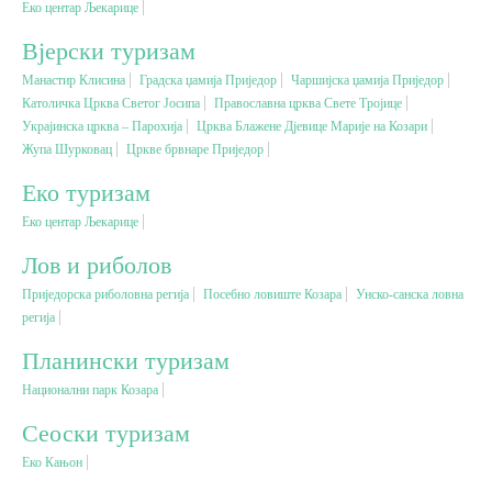
Еко центар Љекарице
Вјерски туризам
Вјерски туризам
Манастир Клисина
Градска џамија Приједор
Чаршијска џамија Приједор
Католичка Црква Светог Јосипа
Православна црква Свете Тројице
Авантура
Украјинска црква – Парохија
Црква Блажене Дјевице Марије на Козари
Жупа Шурковац
Цркве брвнаре Приједор
Еко туризам
Еко туризам
Еко центар Љекарице
Културни туризам
Лов и риболов
Приједорска риболовна регија
Посебно ловиште Козара
Унско-санска ловна
Гастрономија
регија
Планински туризам
Лов и риболов
Национални парк Козара
Сеоски туризам
Сеоски туризам
Еко Кањон
Омладински туризам