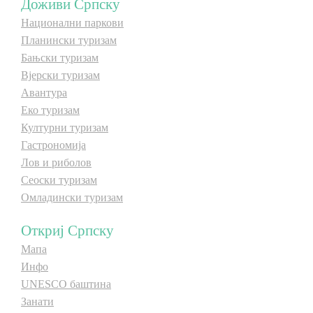
Доживи Српску
Национални паркови
Дестинације
Планински туризам
Бањски туризам
Списак дестинација
Вјерски туризам
Авантура
Еко туризам
Мапа дестинација
Културни туризам
Гастрономија
Манифестације
Лов и риболов
Сеоски туризам
Смјештај
Омладински туризам
Мултимедија
Откриј Српску
Мапа
Фото
Инфо
UNESCO баштина
Видео
Занати