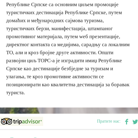
Републике Српске са основним циљем промоције
туристичких дестинација Републике Српске, путем
Вјерски туризам
домаћих и међународних сајмова туризма,
туристичких берзи, манифестација, штампаног
Авантура
промотивног материјала, путем wеб презентације,
директног контакта са медијима, сарадњу са локалним
Еко туризам
ТО, али и кроз бројне друге активности. Општи
развојни циљ ТОРС-а је изградити имиџ Републике
Културни туризам
Српске као дестинације безбједне за туризам и
улагања, те кроз промотивне активности се
позиционирати као квалитетна дестинација за боравак
Гастрономија
туриста.
Лов и риболов
Сеоски туризам
Пратите нас:
Омладински туризам