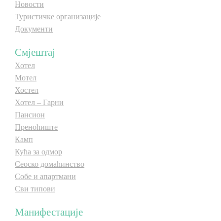
Новости
E-Brochure
Туристичке организације
Документи
Откриј Српску
Смјештај
Хотел
Мотел
Хостел
Хотел – Гарни
Пансион
Преноћиште
Камп
Кућа за одмор
Сеоско домаћинство
Собе и апартмани
Сви типови
Манифестације