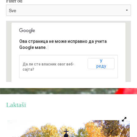
Filter od
Destinacije
Spisak destinacija
Ова страница не може исправно да учита
Google мапе.
Mapa destinacija
У
Да ли сте власник овог веб-
реду
Manifestacije
сајта?
Smještaj
Multimedija
Laktaši
Foto
Video