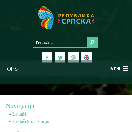
TORS
MENI
Doživi Srpsku
Nacionalni parkovi
Navigacija
Planinski turizam
Laktaši
Laktaši kroz istoriju
Banjski turizam