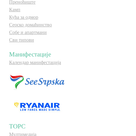
Преноћиште
Камп
Кућа за одмор
Сеоско домаћинство
Собе и апартмани
Сви типови
Манифестације
Календар манифестација
ТОРС
Мултимедија