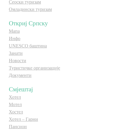
Сеоски туризам
Омладински туризам
Откриј Српску
Мапа
Инфо
UNESCO баштина
Занати
Новости
Туристичке организације
Документи
Смјештај
Хотел
Мотел
Хостел
Хотел – Гарни
Пансион