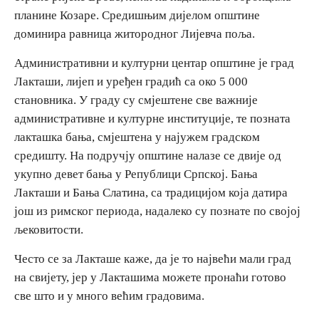
планине Козаре. Средишњим дијелом општине
доминира равница житородног Лијевча поља.
Административни и културни центар општине је град
Лакташи, лијеп и уређен градић са око 5 000
становника. У граду су смјештене све важније
административне и културне институције, те позната
лакташка бања, смјештена у најужем градском
средишту. На подручју општине налазе се двије од
укупно девет бања у Републици Српској. Бања
Лакташи и Бања Слатина, са традицијом која датира
још из римског периода, надалеко су познате по својој
љековитости.
Често се за Лакташе каже, да је то највећи мали град
на свијету, јер у Лакташима можете пронаћи готово
све што и у много већим градовима.