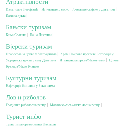
Атрактивности
Излетиште Ћетојевић
Излетиште Балкис
Љековите стијене у Деветини
Вјерски туризам
Камена кугла
Бањски туризам
Авантура
Бања Слатина
Бања Лакташи
Вјерски туризам
Еко туризам
Православна црква у Маглајанима
Храм Покрова пресвете Богородице
Украјинска црква у селу Деветина
Италијанска црква/Маховљани
Црква
Културни туризам
Брвнара/Мало Блашко
Културни туризам
Гастрономија
Најстарија базилика у Бакинцима
Лов и риболов
Лов и риболов
Градишка риболовна регија
Мотаичко-љевчанска ловна регија
Сеоски туризам
Турист инфо
Туристичка организација Лакташи
Омладински туризам