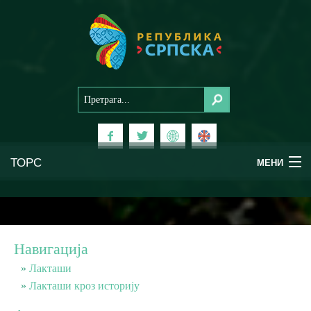
ТОРС
МЕНИ
Доживи Српску
Национални паркови
Навигација
Планински туризам
Лакташи
Лакташи кроз историју
Бањски туризам