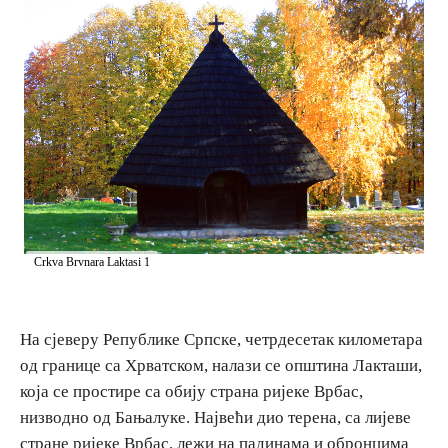
E-Brochure
Откриј Српску
Crkva Brvnara Laktasi 1
На сјеверу Републике Српске, четрдесетак километара
од границе са Хрватском, налази се општина Лакташи,
која се простире са обију страна ријеке Врбас,
низводно од Бањалуке. Највећи дио терена, са лијеве
стране ријеке Врбас, лежи на падинама и обронцима