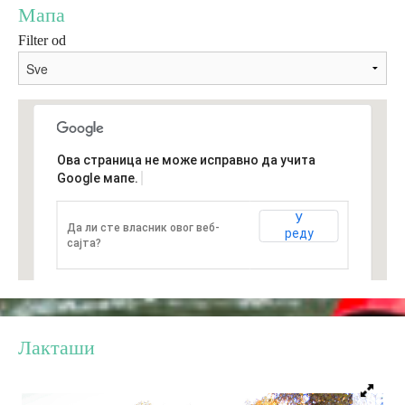
Мапа
Filter od
Дестинације
Списак дестинација
Мапа дестинација
Ова страница не може исправно да учита
Google мапе.
Манифестације
У
Да ли сте власник овог веб-
реду
Смјештај
сајта?
Мултимедија
Фото
Лакташи
Видео