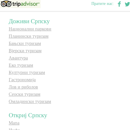
Пратите нас:
E-Brochure
Доживи Српску
Откриј Српску
Национални паркови
Планински туризам
Бањски туризам
Вјерски туризам
Авантура
Еко туризам
Културни туризам
Гастрономија
Лов и риболов
Сеоски туризам
Омладински туризам
Откриј Српску
Мапа