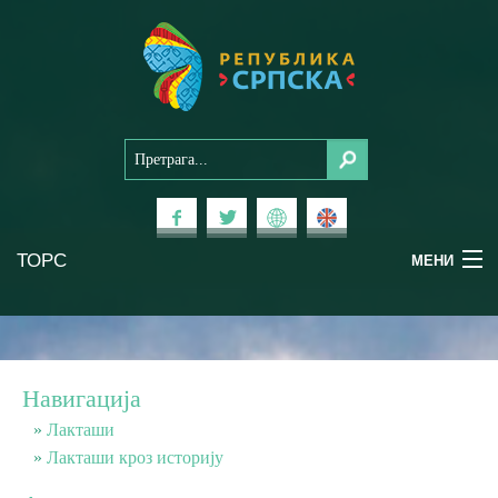
ТОРС
МЕНИ
Доживи Српску
Национални паркови
Навигација
Планински туризам
Лакташи
Лакташи кроз историју
Бањски туризам