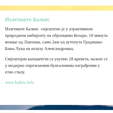
Дестинације
Излетиште Балкис
Списак дестинација
Излетиште Балкис смјештено је у атрактивном
природном амбијенту на обронцима Козаре, 10 минута
Мапа дестинација
вожње од Лакташа, само 2км од аутопута Градишка-
Бања Лука на излазу Александровац.
Манифестације
Смјештајни капацитети са укупно 28 кревета, налазе се
у модерно опремљеним бунгаловима изграђеним у
Смјештај
етно стилу.
Мултимедија
www.balkis.info
Фото
Видео