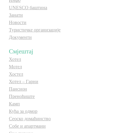
Инфо
UNESCO баштина
Занати
Новости
Туристичке организације
Документи
Смјештај
Хотел
Мотел
Хостел
Хотел – Гарни
Пансион
Преноћиште
Камп
Кућа за одмор
Сеоско домаћинство
Собе и апартмани