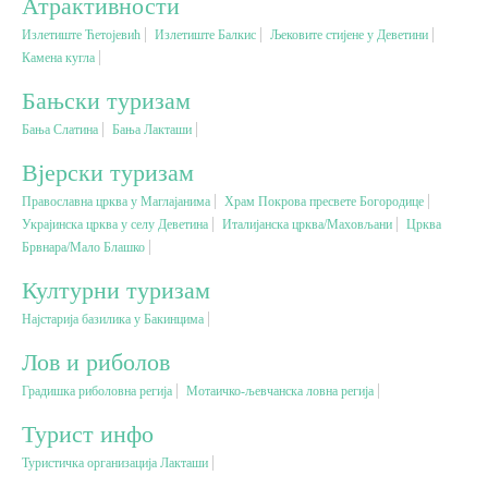
Атрактивности
Излетиште Ћетојевић
Излетиште Балкис
Љековите стијене у Деветини
Вјерски туризам
Камена кугла
Бањски туризам
Авантура
Бања Слатина
Бања Лакташи
Вјерски туризам
Еко туризам
Православна црква у Маглајанима
Храм Покрова пресвете Богородице
Украјинска црква у селу Деветина
Италијанска црква/Маховљани
Црква
Културни туризам
Брвнара/Мало Блашко
Културни туризам
Гастрономија
Најстарија базилика у Бакинцима
Лов и риболов
Лов и риболов
Градишка риболовна регија
Мотаичко-љевчанска ловна регија
Сеоски туризам
Турист инфо
Туристичка организација Лакташи
Омладински туризам