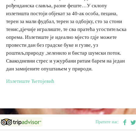
рођенданска славља, разне феште…У склопу
излетишта постоји објекат за 40-ак особа, пецана,
Дестинације
терен за мали фудбал, терен за одбојку, сто за стони
тенис,дјечије игралиште, те сва пратећа угоститељска
Списак дестинација
опрема. Излетиште је идеално мјесто гдје можете
провести дан без градске буке и гузве, уз
Мапа дестинација
роштиљ,природу ,зеленило и бистар шумски поток.
Свакодневни стрес и ужурбани ритам барем на један
Манифестације
дан замијените опуштањем у природи.
Смјештај
Излетиште Ћетојевић
Мултимедија
Фото
Пратите нас:
Видео