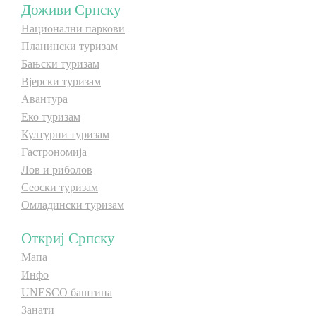
Доживи Српску
E-Brochure
Национални паркови
Планински туризам
Откриј Српску
Бањски туризам
Вјерски туризам
Авантура
Еко туризам
Културни туризам
Гастрономија
Лов и риболов
Сеоски туризам
Омладински туризам
Откриј Српску
Мапа
Инфо
UNESCO баштина
Занати