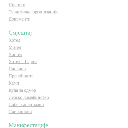
Новости
Туристичке организације
Документи
Смјештај
Хотел
Мотел
Хостел
Хотел – Гарни
Пансион
Преноћиште
Камп
Кућа за одмор
Сеоско домаћинство
Собе и апартмани
Сви типови
Манифестације