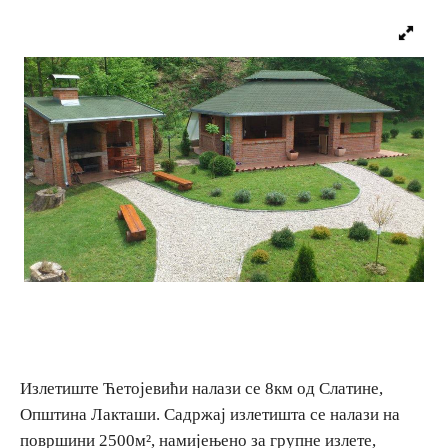
Вјерски туризам
Авантура
Еко туризам
Културни туризам
Гастрономија
Лов и риболов
Сеоски туризам
Излетиште Ћетојевићи налази се 8км од Слатине,
Општина Лакташи. Садржај излетишта се налази на
површини 2500м², намијењено за групне излете,
Омладински туризам