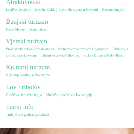
Atraktivnosti
Izletište Ćetojević
Izletište Balkis
Ljekovite stijene u Devetini
Kamena kugla
Vjerski turizam
Banjski turizam
Banja Slatina
Banja Laktaši
Avantura
Vjerski turizam
Eko turizam
Pravoslavna crkva u Maglajanima
Hram Pokrova presvete Bogorodice
Ukrajinska
crkva u selu Devetina
Italijanska crkva/Mahovljani
Crkva Brvnara/Malo Blaško
Kulturni turizam
Kulturni turizam
Najstarija bazilika u Bakincima
Gastronomija
Lov i ribolov
Gradiška ribolovna regija
Motaičko-ljevčanska lovna regija
Lov i ribolov
Turist info
Turistička organizacija Laktaši
Seoski turizam
Omladinski turizam