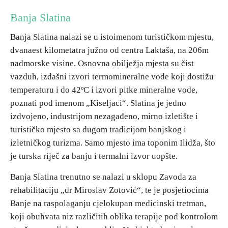
Banja Slatina
Destinacije
Banja Slatina nalazi se u istoimenom turističkom mjestu,
dvanaest kilometatra južno od centra Laktaša, na 206m
Spisak destinacija
nadmorske visine. Osnovna obilježja mjesta su čist
vazduh, izdašni izvori termomineralne vode koji dostižu
Mapa destinacija
temperaturu i do 42ºC i izvori pitke mineralne vode,
poznati pod imenom „Kiseljaci“. Slatina je jedno
Manifestacije
izdvojeno, industrijom nezagađeno, mirno izletište i
turističko mjesto sa dugom tradicijom banjskog i
Smještaj
izletničkog turizma. Samo mjesto ima toponim Ilidža, što
je turska riječ za banju i termalni izvor uopšte.
Multimedija
Banja Slatina trenutno se nalazi u sklopu Zavoda za
Foto
rehabilitaciju „dr Miroslav Zotović“, te je posjetiocima
Banje na raspolaganju cjelokupan medicinski tretman,
Video
koji obuhvata niz različitih oblika terapije pod kontrolom