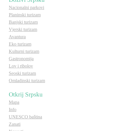
Nacionalni parkovi
Planinski turizam
Banjski turizam
Vjerski turizam
Avantura
Eko turizam
Kulturni turizam
Gastronomija
Lov i ribolov
Seoski turizam
Omladinski turizam
Otkrij Srpsku
Mapa
Info
UNESCO baština
Zanati