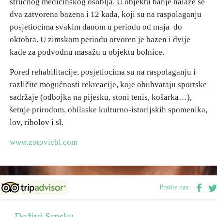
stručnog medicinskog osoblja. U objektu banje nalaze se
E-Brochure
dva zatvorena bazena i 12 kada, koji su na raspolaganju
posjetiocima svakim danom u periodu od maja do
oktobra. U zimskom periodu otvoren je bazen i dvije
Otkrij Srpsku
kade za podvodnu masažu u objektu bolnice.
Pored rehabilitacije, posjetiocima su na raspolaganju i
različite mogućnosti rekreacije, koje obuhvataju sportske
sadržaje (odbojka na pijesku, stoni tenis, košarka…),
šetnje prirodom, obilaske kulturno-istorijskih spomenika,
lov, ribolov i sl.
www.zotovicbl.com
Pratite nas:
Doživi Srpsku