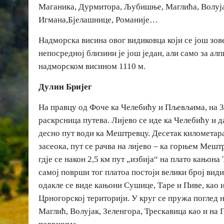
Маганика, Дурмитора, Љубишње, Маглића, Волујак
Игмана,Бјелашнице, Романије…
Надморска висина овог видиковца који се још зове
непосредној близини је још један, али само за алп
надморском висином 1110 м.
Дулин Бријег
На правцу од Фоче ка Челебићу и Пљевљима, на 35
раскрсница путева. Лијево се иде ка Челебићу и 
десно пут води ка Мештревцу. Десетак километар
засеока, пут се рачва на лијево – ка горњем Меш
гдје се након 2,5 км пут „избија“ на плато кањона
самој површи тог платоа постоји велики број вид
одакле се виде кањони Сушице, Таре и Пиве, као 
Црногорској територији. У круг се пружа поглед 
Маглић, Волујак, Зеленгора, Трескавица као и на