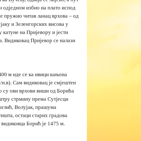
и одједном избио на плато испод
се пружио читав ланац врхова – од
јаку и Зеленгорских висова у
у катуне на Пријевору и јести
а. Видиковац Пријевор се налази
400 м иде се ка ивици кањона
/н.в). Сам видиковац је смјештен
о су ови врхови виши од Борића
оштру стрмину према Сутјесци
аглић, Волујак, прашума
тишта, остаци старих градова
 видиковца Борић је 1475 м.