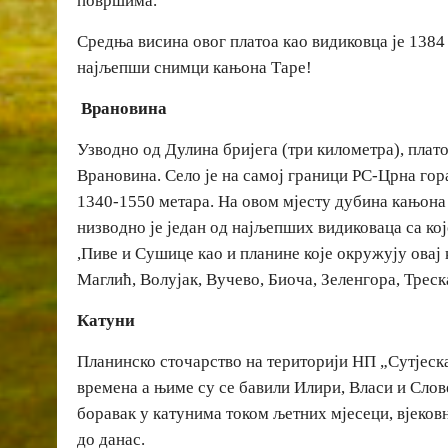
површима.
Средња висина овог платоа као видиковца је 1384 
најљепши снимци кањона Таре!
Врановина
Узводно од Дулина бријега (три километра), плат
Врановина. Село је на самој граници РС-Црна гор
1340-1550 метара. На овом мјесту дубина кањона
низводно је један од најљепших видиковаца са кој
,Пиве и Сушице као и планине које окружују овај
Маглић, Волујак, Вучево, Биоча, Зеленгора, Тре
Катуни
Планинско сточарство на територији НП „Сутјеска
времена а њиме су се бавили Илири, Власи и Слов
боравак у катунима током љетних мјесеци, вјековн
до данас.