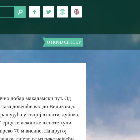
ОТКРИЈ СРПСКУ
ично добар макадамски пут. Од
стаза довешће вас до Видиковца.
рашујућа у својој љепоти, дубока,
 срцу те исконске љепоте хучи
преко 70 м висине. На другој
ујака, лијево се издиже највећи