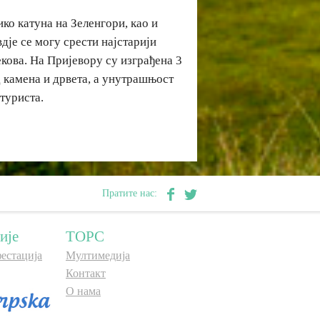
ко катуна на Зеленгори, као и
дје се могу срести најстарији
екова. На Пријевору су изграђена 3
д камена и дрвета, а унутрашњост
туриста.
Пратите нас:
ије
ТОРС
естација
Мултимедија
Контакт
О нама