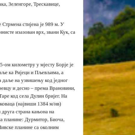
а, Зеленгоре, Трескавице,
 Стрмена стијена је 989 м. У
инисте изазован врх, звани Кук, са
-ом километру у мјесту Борје је
даље ка Ријеци и Пљевљима, а
а даље на узвишењу код једног
тревцу и десно – према Врановини,
 Таре код села Дулин бријег. На
иковаца (највиши 1384 м/нв)
и друга страна кањона на
на планине: Дурмитор, Биоча,
 Пивске планине са околним