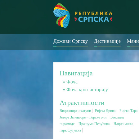
Доживи Српску
Дестинације
Мани
Навигација
Фоча
Фоча кроз историју
Атрактивности
Видиковци и катуни
Ријека Дрина
Ријека Тара
Језера Зеленгоре – Горске очи
Земљане
пирамиде
Прашума Перућица
Национални
парк Сутјеска