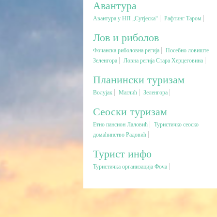
Авантура
Авантура у НП „Сутјеска“
Рафтинг Таром
Лов и риболов
Фочанска риболовна регија
Посебно ловиште
Зеленгора
Ловна регија Стара Херцеговина
Планински туризам
Волујак
Mаглић
Зеленгора
Сеоски туризам
Етно пансион Лаловић
Туристичко сеоско
домаћинство Радовић
Турист инфо
Туристичка организација Фоча