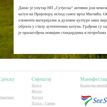
Данас је унутар НП „Сутјеска“ активно још неколи
катун на Пријевору, испод самог врха Маглића. Ов
елементи материјалне и духовне културе ових виј
објекта у стилу аутентичних катуна. Грађени су о
је прилагођена новијим стандардима и потребама 
Српску
Смјештај
Манифестац
Хотел
Календар маниф
Мотел
баштина
Хостел
Хотел – Гарни