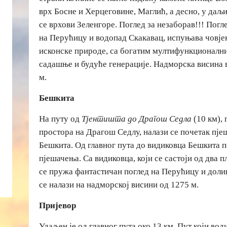
врх Босне и Херцеговине, Маглић, а десно, у даљи
се врхови Зеленгоре. Поглед за незаборав!!! Пог
на Перућицу и водопад Скакавац, испуњава човје
исконске природе, са богатим мултифункционални
садашње и будуће генерације. Надморска висина 
м.
Бешкита
На путу од
Тјентишта до Драгош Седла
(10 км), 
простора на Драгош Седлу, налази се почетак пјеш
Бешкита. Од главног пута до видиковца Бешкита п
пјешачења. Са видиковца, који се састоји од два 
се пружа фантастичан поглед на Перућицу и доли
се налази на надморској висини од 1275 м.
Пријевор
Удаљен је од главног пута око 13 км. Пут који води