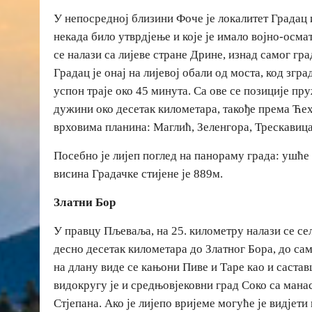
У непосредној близини Фоче је локалитет Градац и
некада било утврдјење и које је имало војно-осма
се налази са лијеве стране Дрине, изнад самог гра
Градац је онај на лијевој обали од моста, код згра
успон траје око 45 минута. Са ове се позиције пр
дужини око десетак километара, такође према Ћех
врховима планина: Маглић, Зеленгора, Трескави
Посебно је лијеп поглед на панораму града: ушћ
висина Градачке стијене је 889м.
Златни Бор
У правцу Пљеваља, на 25. километру налази се сел
десно десетак километара до Златног Бора, до са
на длану виде се кањони Пиве и Таре као и састав
видокругу је и средњовјековни град Соко са мана
Стјепана. Ако је лијепо вријеме могуће је видјети