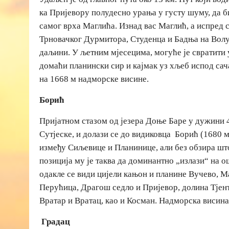
ка Пријевору полудесно урања у густу шуму, да б
самог врха Маглића. Изнад вас Маглић, а испред 
Трновачког Дурмитора, Студенца и Бадња на Волу
даљини. У љетним мјесецима, могуће је свратити 
домаћи планински сир и кајмак уз хљеб испод сач
на 1668 м надморске висине.
Борић
Пријатном стазом од језера Доње Баре у дужини 
Сутјеске, и долази се до видиковца Борић (1680 м
између Сиљевице и Планинице, али без обзира шт
позиција му је таква да доминантно „излази“ на 
одакле се види цијели кањон и планине Вучево, М
Перућица, Драгош седло и Пријевор, долина Тјен
Вратар и Вратац, као и Косман. Надморска висина
Градац