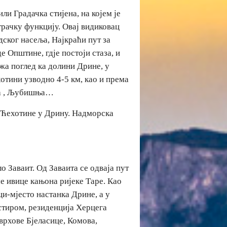
ли Градачка стијена, на којем је
трачку функцију. Овај видиковац
дског насеља, Најкраћи пут за
де Општине, гдје постоји стаза, и
ужа поглед ка долини Дрине, у
отини узводно 4-5 км, као и према
ца , Љубишња…
е Ћехотине у Дрину. Надморска
о Заваит. Од Заваита се одваја пут
ме ивице кањона ријеке Таре. Као
ци-мјесто настанка Дрине, а у
стиром, резиденција Херцега
 врхове Бјеласице, Комова,