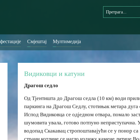
фестације
Смјештај
Мултимедија
Видиковци и катуни
Драгош седло
Од Тјентишта до Драгош седла (10 км) води прил
паркинга на Драгош Седлу, стотињак метара дуга 
Испод Видиковца се одједном отвара, помало заст
шумовита увала, готово потпуно неприступачна. У
водопад Скакавац стропоштавајући се у понор са 
страни котлине се нагло издижу камене литице Вол