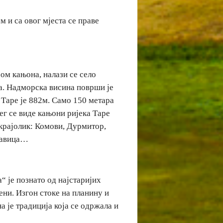
м и са овог мјеста се праве
оом кањона, налази се село
а. Надморска висина површи је
 Таре је 882м. Само 150 метара
ег се виде кањони ријека Таре
 крајолик: Комови, Дурмитор,
скавица…
“ је познато од најстаријих
ени. Изгон стоке на планину и
а је традиција која се одржала и