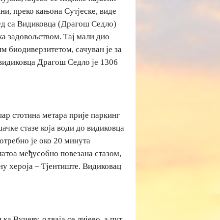
ни, преко кањона Сутјеске, виде
лед са Видиковца (Драгош Седло)
ка задовољством. Тај мали дио
м биодиверзитетом, сачуван је за
видиковца Драгош Седло је 1306
пар стотина метара прије паркинг
ачке стазе која води до видиковца
отребно је око 20 минута
платоа међусобно повезана стазом,
ну хероја – Тјентиште. Видиковац
 ка Вучеву, одваја се лијево, а пут