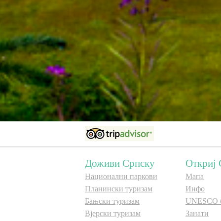
Доживи Српску
Откриј 
Национални паркови
Мапа
Планински туризам
Инфо
Бањски туризам
UNESCO 
Вјерски туризам
Занати