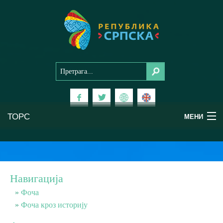
ТОРС
МЕНИ
Доживи Српску
Национални паркови
Навигација
Планински туризам
Фоча
Фоча кроз историју
Бањски туризам