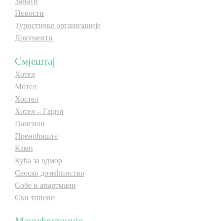
Занати
Новости
Туристичке организације
Документи
Смјештај
Хотел
Мотел
Хостел
Хотел – Гарни
Пансион
Преноћиште
Камп
Кућа за одмор
Сеоско домаћинство
Собе и апартмани
Сви типови
Манифестације