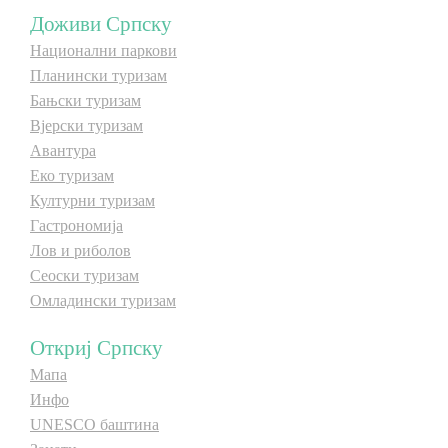
Доживи Српску
Национални паркови
Планински туризам
Бањски туризам
Вјерски туризам
Авантура
Еко туризам
Културни туризам
Гастрономија
Лов и риболов
Сеоски туризам
Омладински туризам
Откриј Српску
Мапа
Инфо
UNESCO баштина