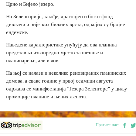
Црно и Бијело језеро.
E-Brochure
На Зеленгори је, такође, драгоцјен и богат фонд
дивљачи и ријетких биљних врста, од којих су бројне
Откриј Српску
ендемске.
Наведене карактеристике упућују да ова планина
представља изванредно мјесто за шетање и
планинарење, али и лов.
На њој се налази и неколико реновираних планинских
домова, а сваке године у првој седмици августа
одржава се манифестација “Језера Зеленгоре” у циљу
промоције планине и њених љепота.
Пратите нас: