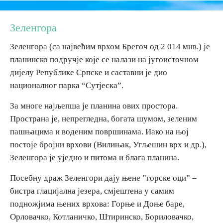
Дестинације
Зеленгора
Зеленгора (са највећим врхом Брегоч од 2 014 мнв.) је
Списак дестинација
планинско подручје које се налази на југоисточном
дијелу Републике Српске и саставни је дио
Мапа дестинација
националног парка “Сутјеска”.
За многе најљепша је планина ових простора.
Манифестације
Пространа је, непрегледна, богата шумом, зеленим
Смјештај
пашњацима и воденим површинама. Иако на њој
постоје бројни врхови (Вилињак, Угљешин врх и др.),
Мултимедија
Зеленгора је уједно и питома и блага планина.
Посебну драж Зеленгори дају њене ”горске оци” –
Фото
бистра глацијална језера, смјештена у самим
подножјима њених врхова: Горње и Доње баре,
Видео
Орловачко, Котланичко, Штиринско, Бориловачко,