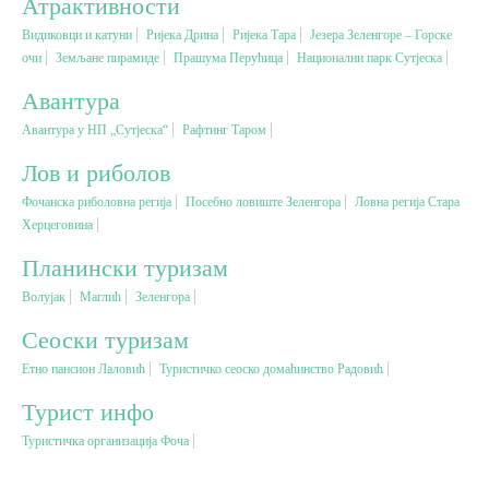
Атрактивности
Видиковци и катуни
Ријека Дрина
Ријека Тара
Језера Зеленгоре – Горске
Вјерски туризам
очи
Земљане пирамиде
Прашума Перућица
Национални парк Сутјеска
Авантура
Авантура
Авантура у НП „Сутјеска“
Рафтинг Таром
Лов и риболов
Еко туризам
Фочанска риболовна регија
Посебно ловиште Зеленгора
Ловна регија Стара
Херцеговина
Културни туризам
Планински туризам
Волујак
Mаглић
Зеленгора
Гастрономија
Сеоски туризам
Лов и риболов
Етно пансион Лаловић
Туристичко сеоско домаћинство Радовић
Турист инфо
Сеоски туризам
Туристичка организација Фоча
Омладински туризам