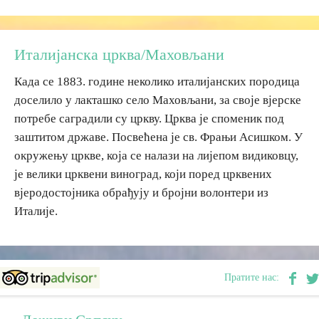
Дестинације
Италијанска црква/Маховљани
Списак дестинација
Када се 1883. године неколико италијанских породица
доселило у лакташко село Маховљани, за своје вјерске
Мапа дестинација
потребе саградили су цркву. Црква је споменик под
заштитом државе. Посвећена је св. Фрањи Асишком. У
окружењу цркве, која се налази на лијепом видиковцу,
Манифестације
је велики црквени виноград, који поред црквених
Смјештај
вјеродостојника обрађују и бројни волонтери из
Италије.
Мултимедија
Фото
Пратите нас:
Видео