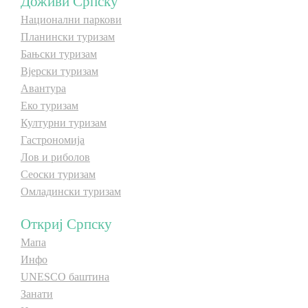
Доживи Српску
E-Brochure
Национални паркови
Планински туризам
Бањски туризам
Откриј Српску
Вјерски туризам
Авантура
Еко туризам
Културни туризам
Гастрономија
Лов и риболов
Сеоски туризам
Омладински туризам
Откриј Српску
Мапа
Инфо
UNESCO баштина
Занати