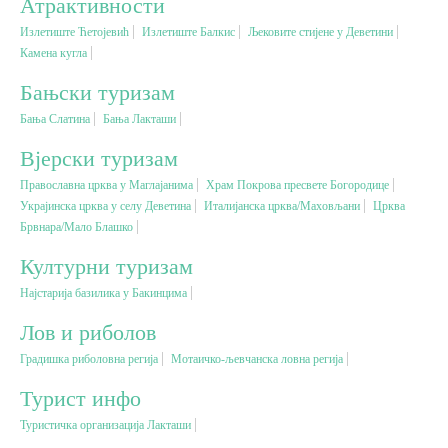
Атрактивности
Излетиште Ћетојевић
Излетиште Балкис
Љековите стијене у Деветини
Вјерски туризам
Камена кугла
Бањски туризам
Авантура
Бања Слатина
Бања Лакташи
Вјерски туризам
Еко туризам
Православна црква у Маглајанима
Храм Покрова пресвете Богородице
Украјинска црква у селу Деветина
Италијанска црква/Маховљани
Црква
Културни туризам
Брвнара/Мало Блашко
Културни туризам
Гастрономија
Најстарија базилика у Бакинцима
Лов и риболов
Лов и риболов
Градишка риболовна регија
Мотаичко-љевчанска ловна регија
Сеоски туризам
Турист инфо
Туристичка организација Лакташи
Омладински туризам