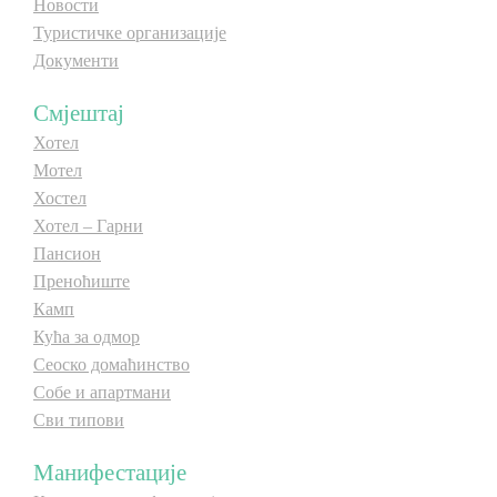
Новости
Туристичке организације
Документи
Смјештај
Хотел
Мотел
Хостел
Хотел – Гарни
Пансион
Преноћиште
Камп
Кућа за одмор
Сеоско домаћинство
Собе и апартмани
Сви типови
Манифестације