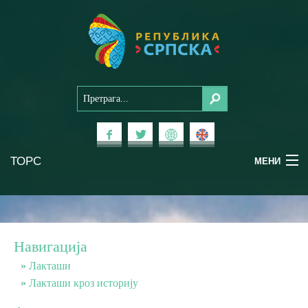
ТОРС
МЕНИ
Доживи Српску
Национални паркови
Навигација
Планински туризам
Лакташи
Лакташи кроз историју
Бањски туризам