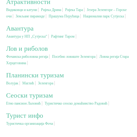
Атрактивности
Видиковци и катуни
Ријека Дрина
Ријека Тара
Језера Зеленгоре – Горске
Вјерски туризам
очи
Земљане пирамиде
Прашума Перућица
Национални парк Сутјеска
Авантура
Авантура
Авантура у НП „Сутјеска“
Рафтинг Таром
Лов и риболов
Еко туризам
Фочанска риболовна регија
Посебно ловиште Зеленгора
Ловна регија Стара
Херцеговина
Културни туризам
Планински туризам
Волујак
Mаглић
Зеленгора
Гастрономија
Сеоски туризам
Лов и риболов
Етно пансион Лаловић
Туристичко сеоско домаћинство Радовић
Турист инфо
Сеоски туризам
Туристичка организација Фоча
Омладински туризам