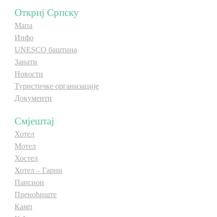
Откриј Српску
Мапа
Инфо
UNESCO баштина
Занати
Новости
Туристичке организације
Документи
Смјештај
Хотел
Мотел
Хостел
Хотел – Гарни
Пансион
Преноћиште
Камп