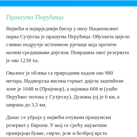
Дестинације
Прашума Перућица
Највећи и најврједнији бисер у низу Националног
Списак дестинација
парка Сутјеска је прашума Перућица. Обухвата цијело
сливно подручје истоимене рјечице која протиче
Мапа дестинација
њеним средишњим дијелом. Површина овог резервата
је око 1230 ха.
Манифестације
Овалног је облика са природним падом око 980
Смјештај
метара. Надморска висина горњег дијела заштићене
зоне је 1648 м (Пријевор), а најнижа 668 м (ушће
Мултимедија
Перућког потока у Сутјеску). Дужина јој је 6 км, а
ширина до 3,5 км.
Фото
Данас се убраја у највећи очувани прашумски
резерват у Европи. У њој се срећу најљепши
Видео
примјерци букве, смрче, јеле и безброј врста