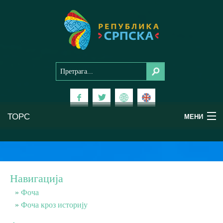
ТОРС
МЕНИ
Доживи Српску
Национални паркови
Навигација
Планински туризам
Фоча
Фоча кроз историју
Бањски туризам