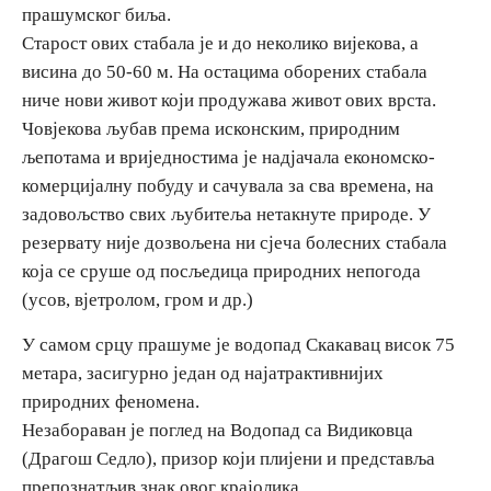
прашумског биља.
E-Brochure
Старост ових стабала је и до неколико вијекова, а
висина до 50-60 м. На остацима оборених стабала
Откриј Српску
ниче нови живот који продужава живот ових врста.
Човјекова љубав према исконским, природним
љепотама и вриједностима је надјачала економско-
комерцијалну побуду и сачувала за сва времена, на
задовољство свих љубитеља нетакнуте природе. У
резервату није дозвољена ни сјеча болесних стабала
која се сруше од посљедица природних непогода
(усов, вјетролом, гром и др.)
У самом срцу прашуме је водопад Скакавац висок 75
метара, засигурно један од најатрактивнијих
природних феномена.
Незабораван је поглед на Водопад са Видиковца
(Драгош Седло), призор који плијени и представља
препознатљив знак овог крајолика.