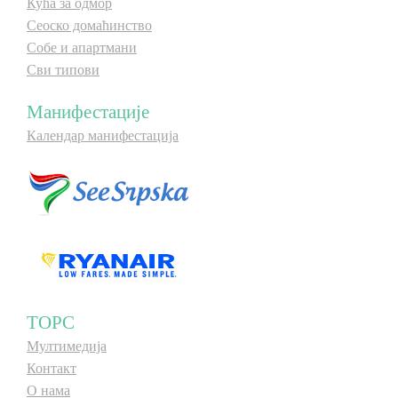
Кућа за одмор
Сеоско домаћинство
Собе и апартмани
Сви типови
Манифестације
Календар манифестација
ТОРС
Мултимедија
Контакт
О нама