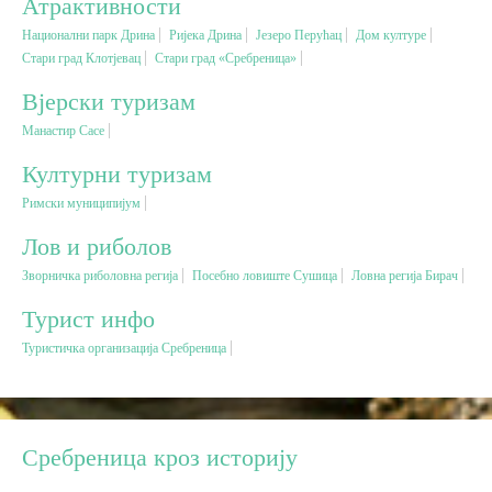
Атрактивности
Национални парк Дрина
Ријека Дрина
Језеро Перућац
Дом културе
Вјерски туризам
Стари град Клотјевац
Стари град «Сребреница»
Вјерски туризам
Авантура
Манастир Сасе
Културни туризам
Еко туризам
Римски муниципијум
Културни туризам
Лов и риболов
Зворничка риболовна регија
Посебно ловиште Сушица
Ловна регија Бирач
Гастрономија
Турист инфо
Туристичка организација Сребреница
Лов и риболов
Сеоски туризам
Сребреница кроз историју
Омладински туризам