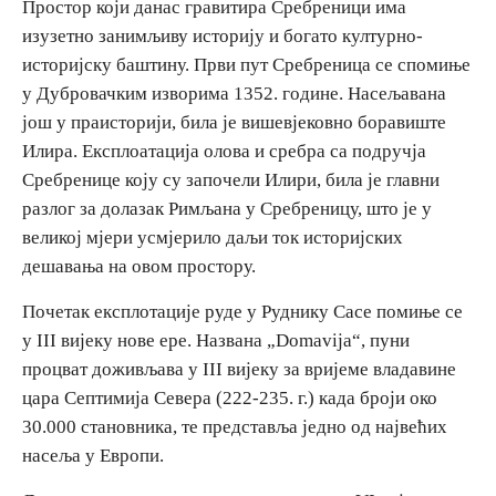
Простор који данас гравитира Сребреници има
изузетно занимљиву историју и богато културно-
Дестинације
историјску баштину. Први пут Сребреница се спомиње
у Дубровачким изворима 1352. године. Насељавана
Списак дестинација
још у праисторији, била је вишевјековно боравиште
Илира. Експлоатација олова и сребра са подручја
Сребренице коју су започели Илири, била је главни
Мапа дестинација
разлог за долазак Римљана у Сребреницу, што је у
великој мјери усмјерило даљи ток историјских
Манифестације
дешавања на овом простору.
Смјештај
Почетак експлотације руде у Руднику Сасе помиње се
у III вијеку нове ере. Названа „Domavija“, пуни
Мултимедија
процват доживљава у III вијеку за вријеме владавине
цара Септимија Севера (222-235. г.) када броји око
Фото
30.000 становника, те представља једно од највећих
насеља у Европи.
Видео