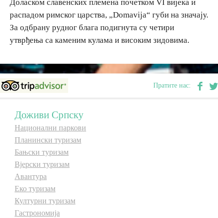
Доласком славенских племена почетком VI вијека и
E-Brochure
распадом римског царства, „Domavija“ губи на значају.
За одбрану рудног блага подигнута су четири
утврђења са каменим кулама и високим зидовима.
Откриј Српску
Пратите нас:
Доживи Српску
Национални паркови
Планински туризам
Бањски туризам
Вјерски туризам
Авантура
Еко туризам
Културни туризам
Гастрономија