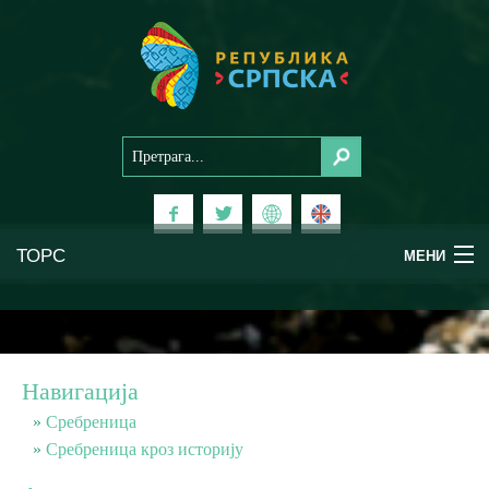
ТОРС
МЕНИ
Доживи Српску
Национални паркови
Навигација
Планински туризам
Сребреница
Сребреница кроз историју
Бањски туризам