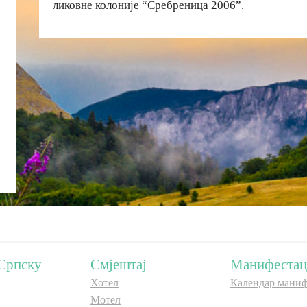
ликовне колоније “Сребреница 2006”.
Српску
Смјештај
Манифестац
Хотел
Календар маниф
Мотел