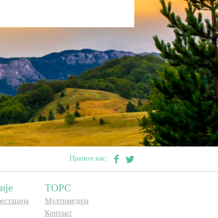
Пратите нас:
ије
ТОРС
естација
Мултимедија
Контакт