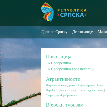
Доживи Српску
Дестинације
Мани
Навигација
Сребреница
Сребреница кроз историју
Атрактивности
Национални парк Дрина
Ријека Дрина
Језеро
Перућац
Дом културе
Стари град Клотјевац
Стари град «Сребреница»
Вјерски туризам