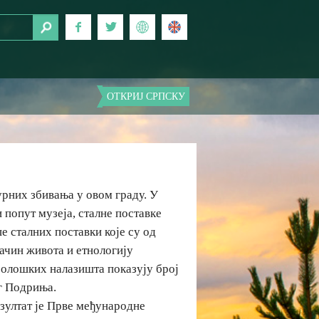
ОТКРИЈ СРПСКУ
рних збивања у овом граду. У
попут музеја, сталне поставке
е сталних поставки које су од
ачин живота и етнологију
еолошких налазишта показују број
ег Подриња.
езултат је Прве међународне