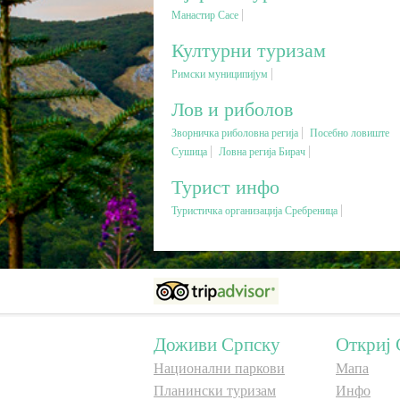
Манастир Сасе
Културни туризам
Римски муниципијум
Лов и риболов
Зворничка риболовна регија
Посебно ловиште
Сушица
Ловна регија Бирач
Турист инфо
Туристичка организација Сребреница
Доживи Српску
Откриј 
Национални паркови
Мапа
Планински туризам
Инфо