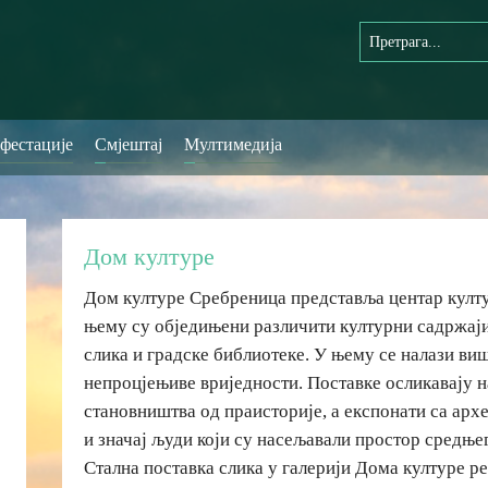
фестације
Смјештај
Мултимедија
Дом културе
Дом културе Сребреница представља центар култу
њему су обједињени различити културни садржаји 
слика и градске библиотеке. У њему се налази виш
непроцјењиве вриједности. Поставке осликавају н
становништва од праисторије, а експонати са арх
и значај људи који су насељавали простор средњ
Стална поставка слика у галерији Дома културе р