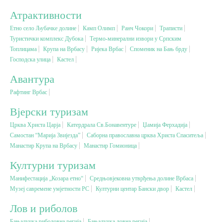
Атрактивности
Вјерски туризам
Етно село Љубачке долине
Камп Олимп
Ранч Чокори
Траписти
Туристички комплекс Дубока
Термо-минерални извори у Српским
Топлицама
Крупа на Врбасу
Ријека Врбас
Споменик на Бањ брду
Авантура
Господска улица
Кастел
Авантура
Еко туризам
Рафтинг Врбас
Културни туризам
Вјерски туризам
Црква Христа Царја
Катердрала Св.Бонавентуре
Џамија Ферхадија
Самостан “Марија Звијезда”
Гастрономија
Саборна православна црква Христа Спаситеља
Манастир Крупа на Врбасу
Манастир Гомионица
Културни туризам
Лов и риболов
Манифестација „Козара етно“
Средњовјековна утврђења долине Врбаса
Музеј савремене умјетности РС
Културни центар Бански двор
Кастел
Сеоски туризам
Лов и риболов
Омладински туризам
Бањалучка риболовна регија
Бањалучка ловна регија