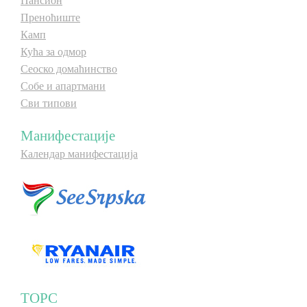
Пансион
Преноћиште
Камп
Кућа за одмор
Сеоско домаћинство
Собе и апартмани
Сви типови
Манифестације
Календар манифестација
ТОРС