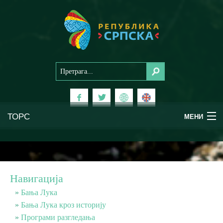
ТОРС
МЕНИ
Доживи Српску
Национални паркови
Навигација
Планински туризам
Бања Лука
Бања Лука кроз историју
Програми разгледања
Бањски туризам