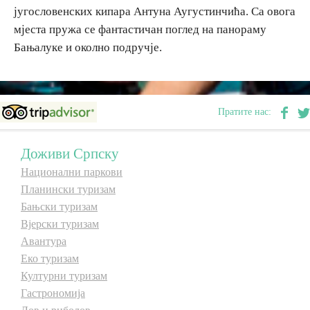
југословенских кипара Антуна Аугустинчића. Са овога
E-Brochure
мјеста пружа се фантастичан поглед на панораму
Бањалуке и околно подручје.
Откриј Српску
Пратите нас:
Доживи Српску
Национални паркови
Планински туризам
Бањски туризам
Вјерски туризам
Авантура
Еко туризам
Културни туризам
Гастрономија