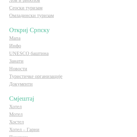
Лов и риболов
Сеоски туризам
Омладински туризам
Откриј Српску
Мапа
Инфо
UNESCO баштина
Занати
Новости
Туристичке организације
Документи
Смјештај
Хотел
Мотел
Хостел
Хотел – Гарни