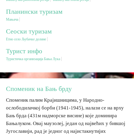
Планински туризам
Дестинације
Мањача
Сеоски туризам
Списак дестинација
Етно село Љубачке долине
Мапа дестинација
Турист инфо
Туристичка организација Бања Лука
Манифестације
Смјештај
Споменик на Бањ брду
Мултимедија
Споменик палим Крајишницима, у Народно-
ослободилачкој борби (1941-1945), налази се на врху
Фото
Бањ брда (431м надморске висине) које доминира
Бањалуком. Овај маузолеј, један од највећих у бившој
Видео
Југославији, рад је једног од најистакнутијих