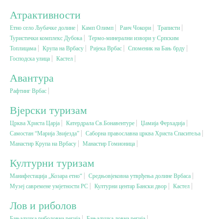
Атрактивности
Вјерски туризам
Етно село Љубачке долине
Камп Олимп
Ранч Чокори
Траписти
Туристички комплекс Дубока
Термо-минерални извори у Српским
Топлицама
Крупа на Врбасу
Ријека Врбас
Споменик на Бањ брду
Авантура
Господска улица
Кастел
Авантура
Еко туризам
Рафтинг Врбас
Културни туризам
Вјерски туризам
Црква Христа Царја
Катердрала Св.Бонавентуре
Џамија Ферхадија
Самостан “Марија Звијезда”
Гастрономија
Саборна православна црква Христа Спаситеља
Манастир Крупа на Врбасу
Манастир Гомионица
Културни туризам
Лов и риболов
Манифестација „Козара етно“
Средњовјековна утврђења долине Врбаса
Музеј савремене умјетности РС
Културни центар Бански двор
Кастел
Сеоски туризам
Лов и риболов
Омладински туризам
Бањалучка риболовна регија
Бањалучка ловна регија