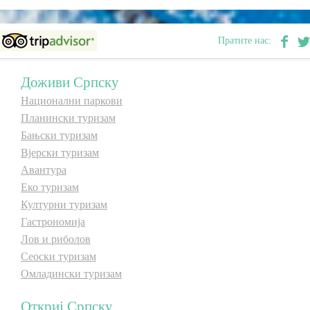
Пратите нас:
Доживи Српску
Национални паркови
Планински туризам
Бањски туризам
Вјерски туризам
Авантура
Еко туризам
Културни туризам
Гастрономија
Лов и риболов
Сеоски туризам
Омладински туризам
Откриј Српску