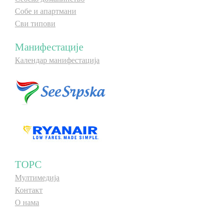
Собе и апартмани
Сви типови
Манифестације
Календар манифестација
ТОРС
Мултимедија
Контакт
О нама