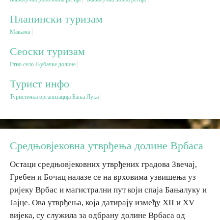
Планински туризам
Дестинације
Мањача
Сеоски туризам
Списак дестинација
Етно село Љубачке долине
Мапа дестинација
Турист инфо
Туристичка организација Бања Лука
Манифестације
Смјештај
Средњовјековна утврђења долине Врбаса
Мултимедија
Остаци средњовјековних утврђених градова Звечај,
Гребен и Бочац налазе се на врховима узвишења уз
Фото
ријеку Врбас и магистрални пут који спаја Бањалуку и
Јајце. Ова утврђења, која датирају између XII и XV
Видео
вијека, су служила за одбрану долине Врбаса од