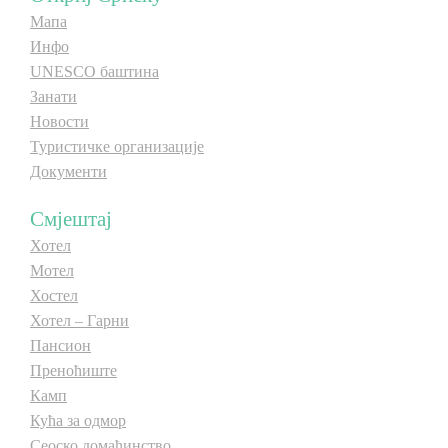
Мапа
Инфо
UNESCO баштина
Занати
Новости
Туристичке организације
Документи
Смјештај
Хотел
Мотел
Хостел
Хотел – Гарни
Пансион
Преноћиште
Камп
Кућа за одмор
Сеоско домаћинство