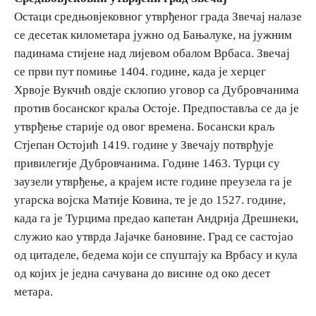
Остаци средњовјековног утврђеног града Звечај налазе
се десетак километара јужно од Бањалуке, на јужним
падинама стијене над лијевом обалом Врбаса. Звечај
се први пут помиње 1404. године, када је херцег
Хрвоје Вукчић овдје склопио уговор са Дубровчанима
против босанског краља Остоје. Предпоставља се да је
утврђење старије од овог времена. Босански краљ
Стјепан Остојић 1419. године у Звечају потврђује
привилегије Дубровчанима. Године 1463. Турци су
заузели утврђење, а крајем исте године преузела га је
угарска војска Матије Ковина, те је до 1527. године,
када га је Турцима предао капетан Андрија Дрешнеки,
служио као утврда Јајачке бановине. Град се састојао
од цитаделе, бедема који се спуштају ка Врбасу и кула
од којих је једна сачувана до висине од око десет
метара.