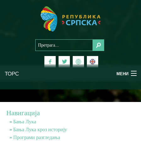
ТОРС
МЕНИ
Доживи Српску
Национални паркови
Навигација
Планински туризам
Бања Лука
Бања Лука кроз историју
Програми разгледања
Бањски туризам