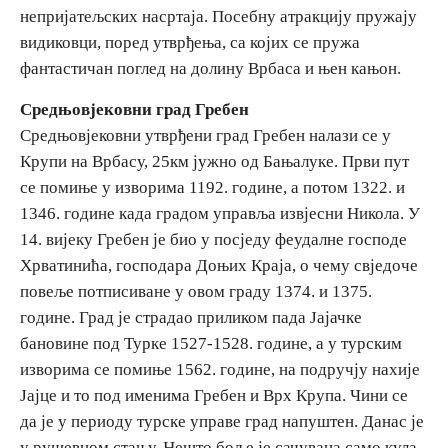
непријатељских насртаја. Посебну атракцију пружају
E-Brochure
видиковци, поред утврђења, са којих се пружа
фантастичан поглед на долину Врбаса и њен кањон.
Откриј Српску
Средњовјековни град Гребен
Средњовјековни утврђени град Гребен налази се у
Крупи на Врбасу, 25км јужно од Бањалуке. Први пут
се помиње у изворима 1192. године, а потом 1322. и
1346. године када градом управља извјесни Никола. У
14. вијеку Гребен је био у посједу феудалне господе
Хрватинића, господара Доњих Краја, о чему свједоче
повеље потписиване у овом граду 1374. и 1375.
године. Град је страдао приликом пада Јајачке
бановине под Турке 1527-1528. године, а у турским
изворима се помиње 1562. године, на подручју нахије
Јајце и то под именима Гребен и Врх Крупа. Чини се
да је у периоду турске управе град напуштен. Данас је
у рушевном стању. Нешто боље је сачувана само кула