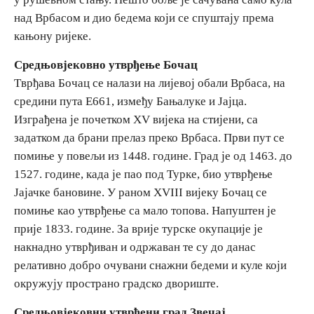
над Врбасом и дио бедема који се спуштају према
кањону ријеке.
Средњовјековно утврђење Бочац
Tврђава Бочац се налази на лијевој обали Врбаса, на
средини пута Е661, између Бањалуке и Јајца.
Изграђена је почетком XV вијека на стијени, са
задатком да брани прелаз преко Врбаса. Први пут се
помиње у повељи из 1448. године. Град је од 1463. до
1527. године, када је пао под Турке, био утврђење
Јајачке бановине. У раном XVIII вијеку Бочац се
помиње као утврђење са мало топова. Напуштен је
прије 1833. године. За врије турске окупације је
накнадно утврђиван и одржаван те су до данас
релативно добро очувани снажни бедеми и куле који
окружују пространо градско двориште.
Средњовјековни утврђени град Звечај