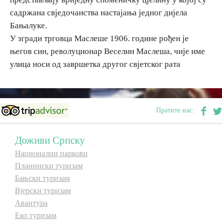
садржана свједочанства настајања једног дијела
Бањалуке.
У згради трговца Маслеше 1906. године рођен је
његов син, револуционар Веселин Маслеша, чије име
улица носи од завршетка другог свјетског рата
Пратите нас:
Доживи Српску
Национални паркови
Планински туризам
Бањски туризам
Вјерски туризам
Авантура
Еко туризам