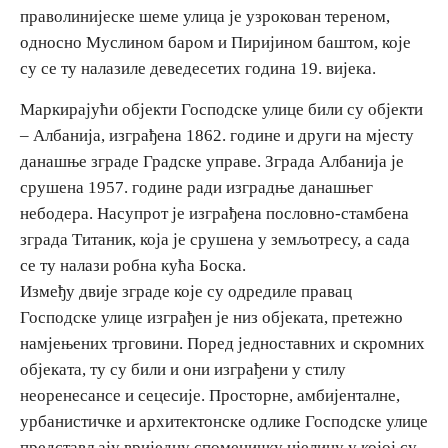
праволинијеске шеме улица је узрокован тереном,
E-Brochure
односно Муслином баром и Пиријином баштом, које
су се ту налазиле деведесетих година 19. вијека.
Откриј Српску
Маркирајући објекти Господске улице били су објекти
– Албанија, изграђена 1862. године и други на мјесту
данашње зграде Градске управе. Зграда Албанија је
срушена 1957. године ради изградње данашњег
небодера. Насупрот је изграђена пословно-стамбена
зграда Титаник, која је срушена у земљотресу, а сада
се ту налази робна кућа Боска.
Између двије зграде које су одредиле правац
Господске улице изграђен је низ објеката, претежно
намјењених трговини. Поред једноставних и скромних
објеката, ту су били и они изграђени у стилу
неоренесансе и сецесије. Просторне, амбијенталне,
урбанистичке и архитектонске одлике Господске улице
представљају вриједну споменичку цјелину у којој су