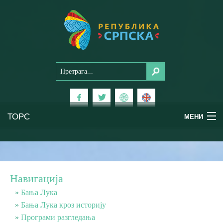
ТОРС
МЕНИ
Доживи Српску
Национални паркови
Навигација
Планински туризам
Бања Лука
Бања Лука кроз историју
Програми разгледања
Бањски туризам