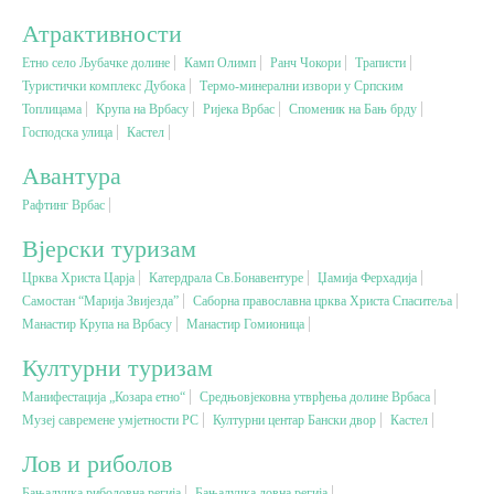
Атрактивности
Вјерски туризам
Етно село Љубачке долине
Камп Олимп
Ранч Чокори
Траписти
Туристички комплекс Дубока
Термо-минерални извори у Српским
Топлицама
Крупа на Врбасу
Ријека Врбас
Споменик на Бањ брду
Авантура
Господска улица
Кастел
Авантура
Еко туризам
Рафтинг Врбас
Културни туризам
Вјерски туризам
Црква Христа Царја
Катердрала Св.Бонавентуре
Џамија Ферхадија
Самостан “Марија Звијезда”
Гастрономија
Саборна православна црква Христа Спаситеља
Манастир Крупа на Врбасу
Манастир Гомионица
Културни туризам
Лов и риболов
Манифестација „Козара етно“
Средњовјековна утврђења долине Врбаса
Музеј савремене умјетности РС
Културни центар Бански двор
Кастел
Сеоски туризам
Лов и риболов
Омладински туризам
Бањалучка риболовна регија
Бањалучка ловна регија