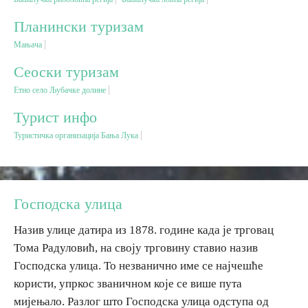
Планински туризам
Дестинације
Мањача
Сеоски туризам
Списак дестинација
Етно село Љубачке долине
Мапа дестинација
Турист инфо
Туристичка организација Бања Лука
Манифестације
Смјештај
Господска улица
Мултимедија
Назив улице датира из 1878. године када је трговац
Тома Радуловић, на своју трговину ставио назив
Фото
Господска улица. То незванично име се најчешће
користи, упркос званичном које се више пута
Видео
мијењало. Разлог што Господска улица одступа од