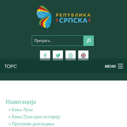
ТОРС
МЕНИ
Доживи Српску
Национални паркови
Навигација
Планински туризам
Бања Лука
Бања Лука кроз историју
Програми разгледања
Бањски туризам