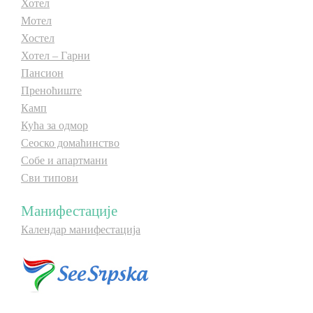
Хотел
Мотел
Хостел
Хотел – Гарни
Пансион
Преноћиште
Камп
Кућа за одмор
Сеоско домаћинство
Собе и апартмани
Сви типови
Манифестације
Календар манифестација