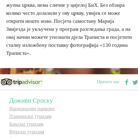
жупна црква, нема сличне у цијелој БиХ. Без обзира
E-Brochure
колико често долазили у ову цркву, увијек се може
открити нешто ново. Посјета самостану Марија
Откриј Српску
Звијезда је укључена у програм разгледања града, а на
овај начин можете упознати дјела Траписта и посјетити
сталну изложбену поставку фотографија «130 година
Траписта».
Пратите нас:
Доживи Српску
Национални паркови
Планински туризам
Бањски туризам
Вјерски туризам