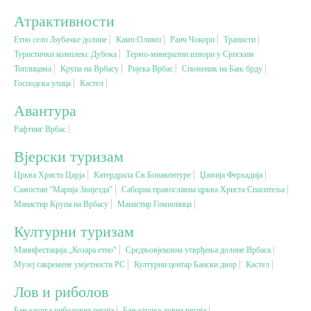
Атрактивности
Вјерски туризам
Етно село Љубачке долине
Камп Олимп
Ранч Чокори
Траписти
Туристички комплекс Дубока
Термо-минерални извори у Српским
Топлицама
Крупа на Врбасу
Ријека Врбас
Споменик на Бањ брду
Авантура
Господска улица
Кастел
Авантура
Еко туризам
Рафтинг Врбас
Културни туризам
Вјерски туризам
Црква Христа Царја
Катердрала Св.Бонавентуре
Џамија Ферхадија
Самостан “Марија Звијезда”
Гастрономија
Саборна православна црква Христа Спаситеља
Манастир Крупа на Врбасу
Манастир Гомионица
Културни туризам
Лов и риболов
Манифестација „Козара етно“
Средњовјековна утврђења долине Врбаса
Музеј савремене умјетности РС
Културни центар Бански двор
Кастел
Сеоски туризам
Лов и риболов
Омладински туризам
Бањалучка риболовна регија
Бањалучка ловна регија