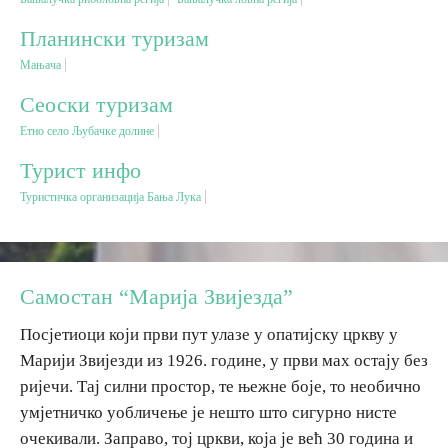
Планински туризам
Дестинације
Мањача
Сеоски туризам
Списак дестинација
Етно село Љубачке долине
Мапа дестинација
Турист инфо
Туристичка организација Бања Лука
Манифестације
Смјештај
Самостан “Марија Звијезда”
Мултимедија
Посјетиоци који први пут улазе у опатијску цркву у
Марији Звијезди из 1926. године, у први мах остају без
Фото
ријечи. Тај силни простор, те њежне боје, то необично
умјетничко уобличење је нешто што сигурно нисте
Видео
очекивали. Заправо, тој цркви, која је већ 30 година и