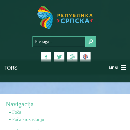
TORS
MENI
Doživi Srpsku
Nacionalni parkovi
Navigacija
Planinski turizam
Foča
Foča kroz istoriju
Banjski turizam