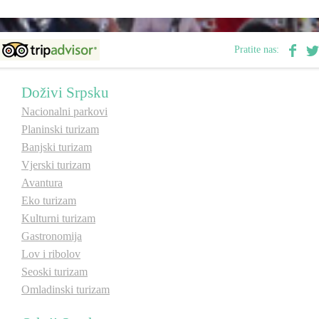
E-Brochure
Pratite nas:
Otkrij Srpsku
Doživi Srpsku
Nacionalni parkovi
Planinski turizam
Banjski turizam
Vjerski turizam
Avantura
Eko turizam
Kulturni turizam
Gastronomija
Lov i ribolov
Seoski turizam
Omladinski turizam