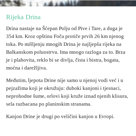
Destinacije
Rijeka Drina
Drina nastaje na Šćepan Polju od Pive i Tare, a duga je
Spisak destinacija
354 km. Kroz opštinu Foča protiče prvih 26 km njenog
toka. Po mišljenju mnogih Drina je najljepša rijeka na
Mapa destinacija
Balkanskom poluostrvu. Ima mnogo razloga za to. Brza
je i plahovita, reklo bi se divlja, čista i bistra, bogata,
Manifestacije
moćna i darežljiva.
Smještaj
Međutim, ljepota Drine nije samo u njenoj vodi već i u
pejzažima koji je okružuju: duboki kanjoni i tjesnaci,
Multimedija
neprohodne šume, orlovi koji kruže iznad njenih klisura,
sela razbacana po planinskim stranama.
Foto
Kanjon Drine je drugi po veličini kanjon u Evropi.
Video