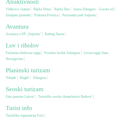
Atraktivnosti
Vidikovci i katuni
Rijeka Drina
Rijeka Tara
Jezera Zelengore – Gorske oči
Vjerski turizam
Zemljane piramide
Prašuma Perućica
Nacionalni park Sutjeska
Avantura
Avantura
Avantura u NP „Sutjeska“
Rafting Tarom
Lov i ribolov
Eko turizam
Fočanska ribolovna regija
Posebno lovište Zelengora
Lovna regija Stara
Hercegovina
Kulturni turizam
Planinski turizam
Volujak
Maglić
Zelengora
Gastronomija
Seoski turizam
Lov i ribolov
Etno pansion Lalović
Turističko seosko domaćinstvo Radović
Turist info
Seoski turizam
Turistička organizacija Foča
Omladinski turizam