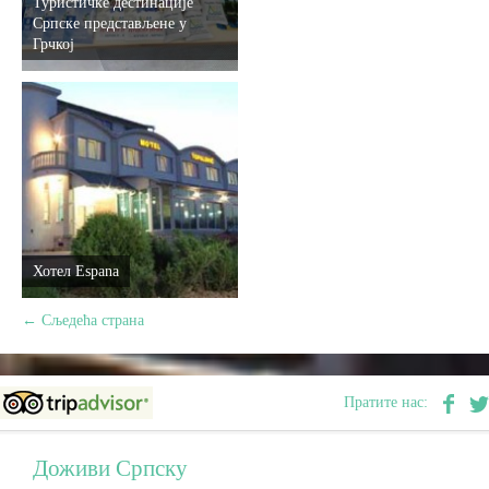
Туристичке дестинације
Српске представљене у
Грчкој
Хотел Espana
←
Сљедећа страна
Пратите нас:
Доживи Српску