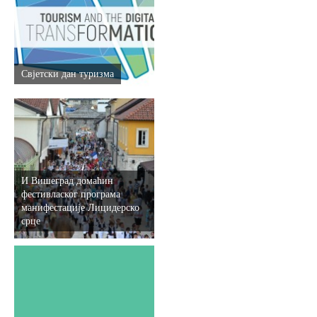
Свјетски дан туризма
И Вишеград домаћин
фестивласког програма
манифестације Лицидерско
срце