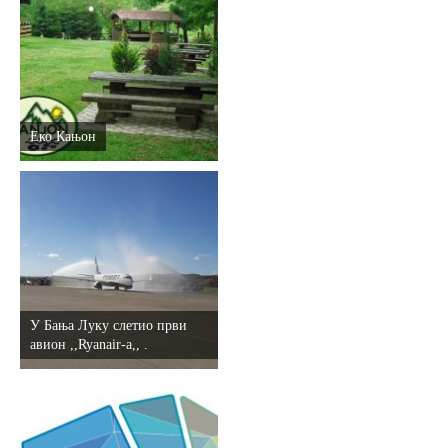
Еко Кањон
У Бања Луку слетио први
авион ,,Ryanair-a,, .