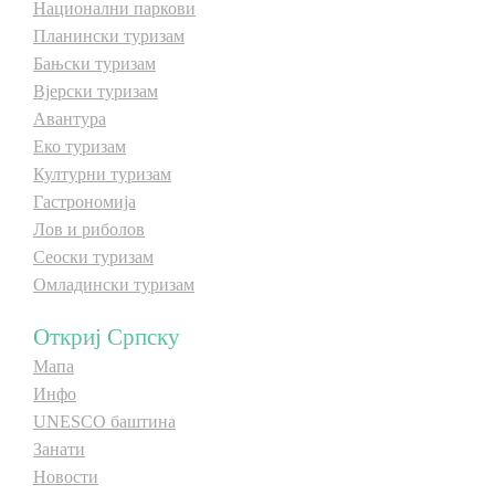
Национални паркови
Планински туризам
Бањски туризам
Вјерски туризам
Авантура
Еко туризам
Културни туризам
Гастрономија
Лов и риболов
Сеоски туризам
Омладински туризам
Откриј Српску
Мапа
Инфо
UNESCO баштина
Занати
Новости