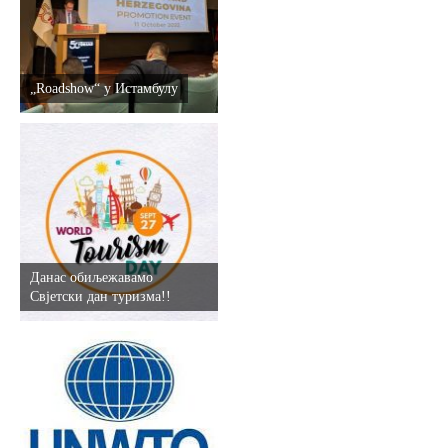
E-Brochure
Откриј Српску
„Roadshow“ у Истамбулу
Данас обиљежавамо
Свјетски дан туризма!!