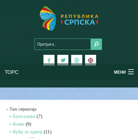
ТОРС
МЕНИ
Доживи Српску
Национални паркови
Тип смјештаја
Бунгалови
(7)
Планински туризам
Камп
(9)
Кућа за одмор
(11)
Бањски туризам