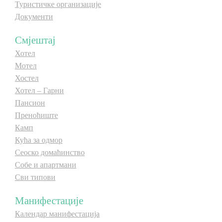
Туристичке организације
Документи
Смјештај
Хотел
Мотел
Хостел
Хотел – Гарни
Пансион
Преноћиште
Камп
Кућа за одмор
Сеоско домаћинство
Собе и апартмани
Сви типови
Манифестације
Календар манифестација