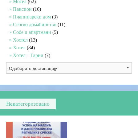
Мотел
(62)
Пансион
(16)
Вјерски туризам
Планинарски дом
(3)
Сеоско домаћинство
(11)
Собе и апартмани
(5)
Авантура
Хостел
(13)
Хотел
(84)
Еко туризам
Хотел – Гарни
(7)
Културни туризам
Гастрономија
Лов и риболов
Некатегоризовано
Сеоски туризам
Омладински туризам