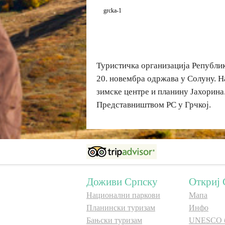
grcka-1
Туристичка организација Републик
20. новембра одржава у Солуну. Н
зимске центре и планину Јахорина
Представништвом РС у Грчкој.
Доживи Српску
Откриј 
Национални паркови
Мапа
Планински туризам
Инфо
Бањски туризам
UNESCO 