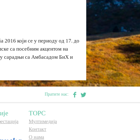
 2016 који се у периоду од 17. до
пске са посебним акцентом на
а у сарадњи са Амбасадом БиХ и
Пратите нас:
ије
ТОРС
естација
Мултимедија
Контакт
О нама