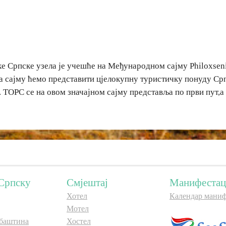
е Српске узела је учешће на Међународном сајму Philoxsenia
а сајму ћемо представити цјелокупну туристичку понуду Ср
. ТОРС се на овом значајном сајму представља по први пут,
Српску
Смјештај
Манифестац
Хотел
Календар маниф
Мотел
баштина
Хостел