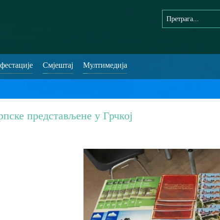
фестације
Смјештај
Мултимедија
рпске представљене у Грчкој