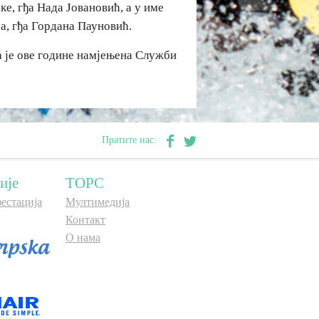
е, гђа Нада Јовановић, а у име
а, гђа Гордана Пауновић.
а је ове године намјењена Служби
Пратите нас:
ије
ТОРС
естација
Мултимедија
Контакт
О нама