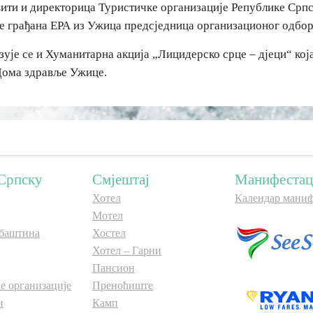
ти и директорица Туристичке организације Републике Српск
е грађана ЕРА из Ужица предсједница организационог одбор
зује се и Хуманитарна акција „Лицидерско срце – дјеци“ кој
 Дома здравље Ужице.
Српску
Смјештај
Манифестац
Хотел
Календар маниф
Мотел
баштина
Хостел
Хотел – Гарни
Пансион
е организације
Преноћиште
и
Камп