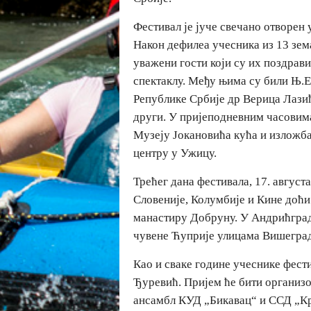
Фестивал је јуче свечано отворен 
Након дефилеа учесника из 13 зем
уважени гости који су их поздрав
спектаклу. Међу њима су били Њ.Е
Републике Србије др Верица Лази
други. У пријеподневним часовим
Музеју Јокановића кућа и изложб
центру у Ужицу.
Трећег дана фестивала, 17. август
Словеније, Колумбије и Кине доћи 
манастиру Добруну. У Андрићграду
чувене Ћуприје улицама Вишеград
Као и сваке године учеснике фест
Ђуревић. Пријем ће бити организов
ансамбл КУД „Бикавац“ и ССД „Кр