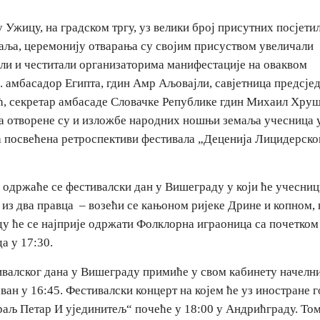
у Ужицу, на градском тргу, уз велики број присутних посјети
аља, церемонију отварања су својим присуством увеличали
или и честитали организаторима манифестације на оваквом
. амбасадор Египта, гдин Амр Аљовајли, савјетница предсје
ћ, секретар амбасаде Словачке Републике гдин Михаил Хруш
а отворене су и изложбе народних ношњи земаља учесница 
а посвећена ретроспективи фестивала „Деценија Лицидерско
а одржаће се фестивалски дан у Вишеграду у који ће учесници
из два правца – возећи се кањоном ријеке Дрине и копном, 
 ће се најприје одржати Фолклорна играоница са почетком 
а у 17:30.
ивалског дана у Вишеграду примиће у свом кабинету начелн
ан у 16:45. Фестивалски концерт на којем ће уз иностране 
аљ Петар И ујединитељ“ почеће у 18:00 у Андрићграду. Том