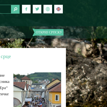
ОТКРИЈ СРПСКУ
 срце
ине
есника
„Ера“
тичке