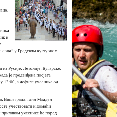
лаца.
дника
ик и
у
г срца“ у Градском културном
 из Русије, Летоније, Бугарске,
када је предвиђена посјета
у 13:00, а дефиле учесника од
ик Вишеграда, гдин Младен
госте учествовати и домаћи
 приликом учеснике ће поред