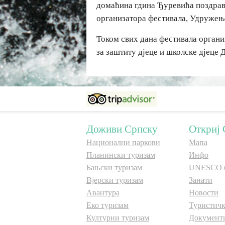
домаћина гдина Ђуревића поздрави
организатора фестивала, Удружењ
Током свих дана фестивала органи
за заштиту дјеце и школске дјеце
Доживи Српску
Откриј 
Национални паркови
Мапа
Планински туризам
Инфо
Бањски туризам
UNESCO 
Вјерски туризам
Занати
Авантура
Новости
Еко туризам
Туристичк
Културни туризам
Документ