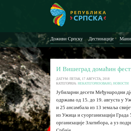
Доживи Српску
Дестинације
Мани
И Вишеград домаћин фест
ДАТУМ: ПЕТАК, 17 АВГУСТА, 2018
КАТЕГОРИЈА:
НЕКАТЕГОРИЗОВАНО
,
НОВОСТИ
Јубиларни десети Међународни дје
одржава од 15. до 19. августа у У
и 25 ансамбала из 13 земаља свиј
из Ужица и суорганизацији Града
организације Златибора, а уз по
Србије.