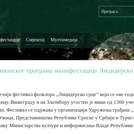
фестације
Смјештај
Мултимедија
ивласког програма манифестације Лицидерско
чији фестивал фолклора „Лицидерско срце“ који се ове год
жицу, Вишеграду и на Златибору угостио је више од 1300 уч
ета. Фестивал се одржава у организацији Удружења грађана 
 Ужица, Представништва Републике Српске у Србији и Турис
дршку Министарства културе и информисања Владе Републике