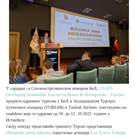
Вјерски туризам
Авантура
Еко туризам
Културни туризам
Гастрономија
У сарадњи са Спољнострговинском комором БиХ,
USAID
Developing Sustainable Tourism in Bosnia & Herzegovina – Turizam
Лов и риболов
пројекта одрживог туризма у БиХ и Асоцијацијом Турских
путничких агенција (TURSAB) и Turkish Аirlines- учествујемо на
roadshow који се одржава од 10. до 12. 10.2022. године у
Сеоски туризам
Истанбулу.
Своју понуду представиће тржишту Турске представници
Olimpijski centar Jahorina
туристичке агенције
Lux Travel Trebinje
Омладински туризам