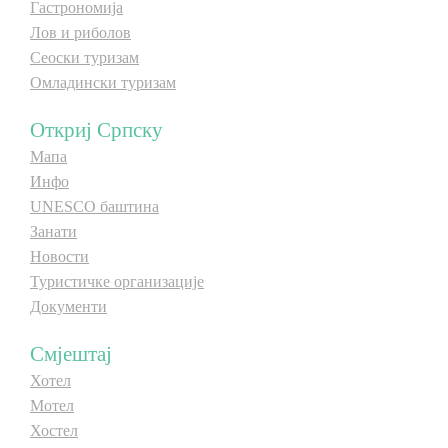
Гастрономија
E-Brochure
Лов и риболов
Сеоски туризам
Омладински туризам
Откриј Српску
Откриј Српску
Мапа
Инфо
UNESCO баштина
Занати
Новости
Туристичке организације
Документи
Смјештај
Хотел
Мотел
Хостел