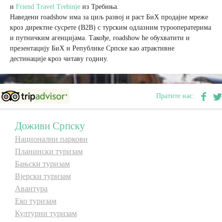
и
Friend Travel Trebinje
из Требиња.
Наведени roadshow има за циљ развој и раст БиХ продајне мреже
Дестинације
кроз директне сусрете (B2B) с турским одлазним турооператерима
и путничким агенцијама. Такође, roadshow ће обухватити и
презентацију БиХ и Републике Српске као атрактивне
Списак дестинација
дестинације кроз читаву годину.
Мапа дестинација
Пратите нас:
Манифестације
Доживи Српску
Смјештај
Национални паркови
Планински туризам
Мултимедија
Бањски туризам
Вјерски туризам
Фото
Авантура
Еко туризам
Видео
Културни туризам