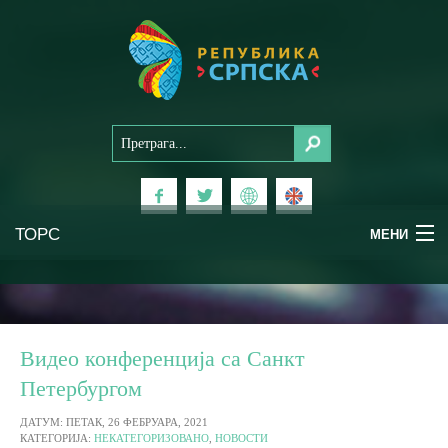
ТОРС
МЕНИ
Доживи Српску
Национални паркови
Видео конференција са Санкт
Петербургом
Планински туризам
ДАТУМ: ПЕТАК, 26 ФЕБРУАРА, 2021
КАТЕГОРИЈА:
НЕКАТЕГОРИЗОВАНО
,
НОВОСТИ
Бањски туризам