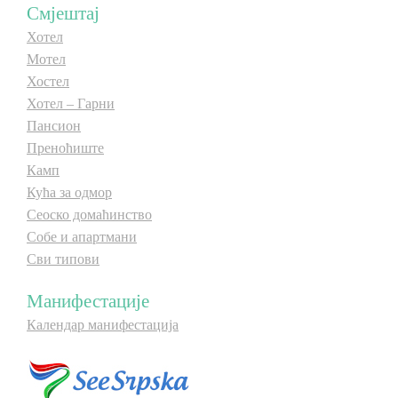
Смјештај
Хотел
Мотел
Хостел
Хотел – Гарни
Пансион
Преноћиште
Камп
Кућа за одмор
Сеоско домаћинство
Собе и апартмани
Сви типови
Манифестације
Календар манифестација