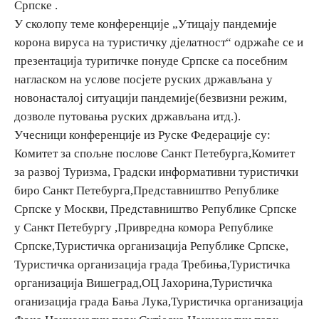
Српске .
У сколопу теме конференције „Утицају пандемије
Дестинације
корона вируса на туристичку дјелатност“ одржаће се и
презентација туритичке понуде Српске са посебним
Списак дестинација
нагласком на услове посјете руских држављана у
новонасталој ситуацији пандемије(безвизни режим,
дозволе путовања руских држављана итд.).
Мапа дестинација
Учесници конференције из Руске Федерације су:
Комитет за спољне послове Санкт Петебурга,Комитет
Манифестације
за развој Туризма, Градски информативни туристички
Смјештај
биро Санкт Петебурга,Представништво Републике
Српске у Москви, Представништво Републике Српске
Мултимедија
у Санкт Петебургу ,Привредна комора Републике
Српске,Туристичка организација Републике Српске,
Фото
Туристичка организација града Требиња,Туристичка
организација Вишеград,ОЦ Јахорина,Туристичка
Видео
оганизација града Бања Лука,Туристичка организација