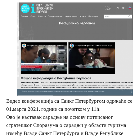
Вјерски туризам
Авантура
Еко туризам
Културни туризам
Гастрономија
Видео конференција са Санкт Петербургом одржаће се
Лов и риболов
01.марта 2021. године са почетком у 11h.
Ово је наставак сарадње на основу потписаног
Сеоски туризам
стратешког Споразума о сарадњи у области туризма
између Владе Санкт Петербурга и Владе Републике
Омладински туризам