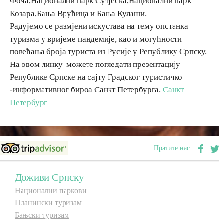
Фоча,Национални парк Сутјеска,Национални парк
Козара,Бања Врућица и Бања Кулаши.
E-Brochure
Радујемо се размјени искустава на тему опстанка
туризма у вријеме пандемије, као и могућности
Откриј Српску
повећања броја туриста из Русије у Републику Српску.
На овом линку можете погледати презентацију
Републике Српске на сајту Градског туристичко
-информативног бироа Санкт Петербурга.
Санкт
Петербург
Пратите нас:
Доживи Српску
Национални паркови
Планински туризам
Бањски туризам