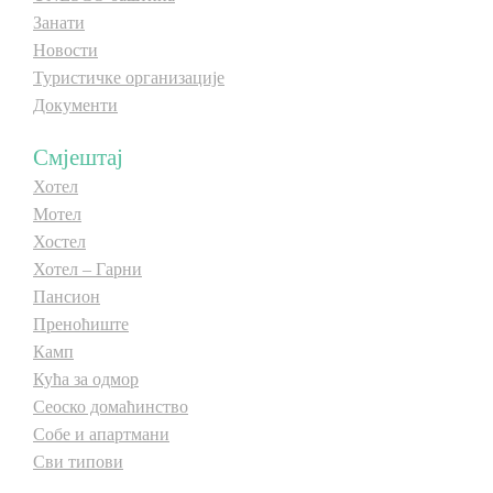
Занати
Новости
Туристичке организације
Документи
Смјештај
Хотел
Мотел
Хостел
Хотел – Гарни
Пансион
Преноћиште
Камп
Кућа за одмор
Сеоско домаћинство
Собе и апартмани
Сви типови