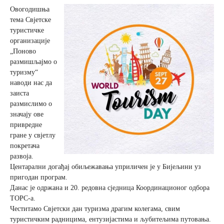
Овогодишња
тема Свјетске
Вјерски туризам
туристичке
организације
„Поново
Авантура
размишљајмо о
туризму“
Еко туризам
наводи нас да
заиста
размислимо о
Културни туризам
значају ове
привредне
гране у свјетлу
Гастрономија
покретача
развоја.
Лов и риболов
Центарални догађај обиљежавања уприличен је у Бијељини уз
пригодан програм.
Данас је одржана и 20. редовна сједница Координационог одбора
Сеоски туризам
ТОРС-а.
Честитамо Свјетски дан туризма драгим колегама, свим
туристичким радницима, ентузијастима и љубитељима путовања.
Омладински туризам