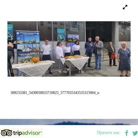
Дестинације
Списак дестинација
Мапа дестинација
Манифестације
Смјештај
309233381_5430050033710825_5777035343535315964_n
Мултимедија
Фото
Видео
Пратите нас: