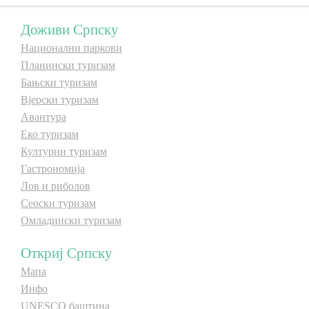
E-Brochure
Доживи Српску
Национални паркови
Откриј Српску
Планински туризам
Бањски туризам
Вјерски туризам
Авантура
Еко туризам
Културни туризам
Гастрономија
Лов и риболов
Сеоски туризам
Омладински туризам
Откриј Српску
Мапа
Инфо
UNESCO баштина