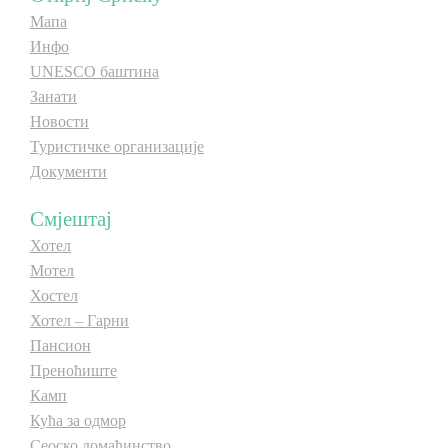
Мапа
E-Brochure
Инфо
UNESCO баштина
Откриј Српску
Занати
Новости
Туристичке организације
Документи
Смјештај
Хотел
Мотел
Хостел
Хотел – Гарни
Пансион
Преноћиште
Камп
Кућа за одмор
Сеоско домаћинство