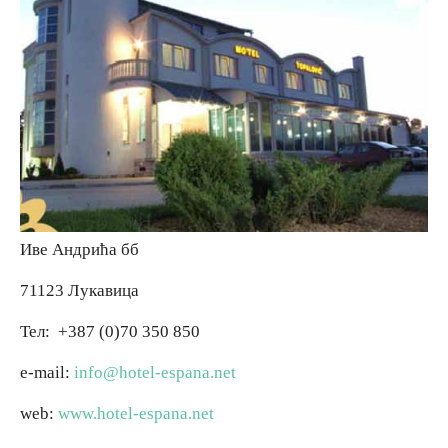
Вјерски туризам
Авантура
Еко туризам
Културни туризам
Иве Андрића бб
Гастрономија
71123 Лукавица
Тел:
+387 (0)70 350 850
Лов и риболов
e-mail:
info@hotel-espana.net
Сеоски туризам
web:
www.hotel-espana.net
Омладински туризам