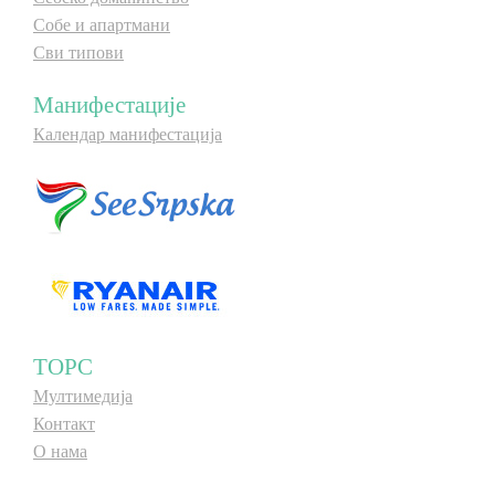
Собе и апартмани
Сви типови
Манифестације
Календар манифестација
ТОРС
Мултимедија
Контакт
О нама