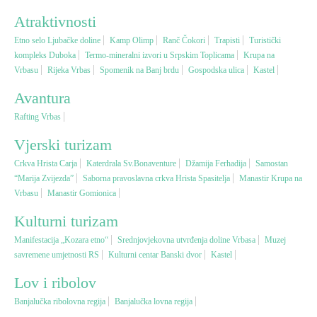
Atraktivnosti
Vjerski turizam
Etno selo Ljubačke doline
Kamp Olimp
Ranč Čokori
Trapisti
Turistički
kompleks Duboka
Termo-mineralni izvori u Srpskim Toplicama
Krupa na
Vrbasu
Rijeka Vrbas
Spomenik na Banj brdu
Gospodska ulica
Kastel
Avantura
Avantura
Eko turizam
Rafting Vrbas
Vjerski turizam
Kulturni turizam
Crkva Hrista Carja
Katerdrala Sv.Bonaventure
Džamija Ferhadija
Samostan
“Marija Zvijezda”
Saborna pravoslavna crkva Hrista Spasitelja
Manastir Krupa na
Vrbasu
Gastronomija
Manastir Gomionica
Kulturni turizam
Lov i ribolov
Manifestacija „Kozara etno“
Srednjovjekovna utvrđenja doline Vrbasa
Muzej
savremene umjetnosti RS
Kulturni centar Banski dvor
Kastel
Seoski turizam
Lov i ribolov
Banjalučka ribolovna regija
Banjalučka lovna regija
Omladinski turizam