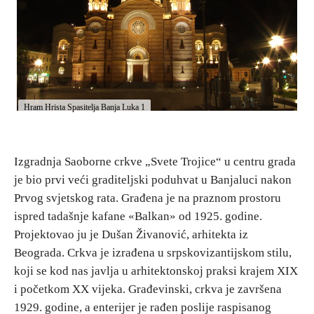
E-Brochure
Otkrij Srpsku
Hram Hrista Spasitelja Banja Luka 1
Izgradnja Saoborne crkve „Svete Trojice“ u centru grada
je bio prvi veći graditeljski poduhvat u Banjaluci nakon
Prvog svjetskog rata. Građena je na praznom prostoru
ispred tadašnje kafane «Balkan» od 1925. godine.
Projektovao ju je Dušan Živanović, arhitekta iz
Beograda. Crkva je izrađena u srpskovizantijskom stilu,
koji se kod nas javlja u arhitektonskoj praksi krajem XIX
i početkom XX vijeka. Građevinski, crkva je završena
1929. godine, a enterijer je rađen poslije raspisanog