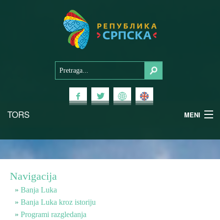
TORS
MENI
Doživi Srpsku
Nacionalni parkovi
Navigacija
Planinski turizam
Banja Luka
Banja Luka kroz istoriju
Programi razgledanja
Banjski turizam