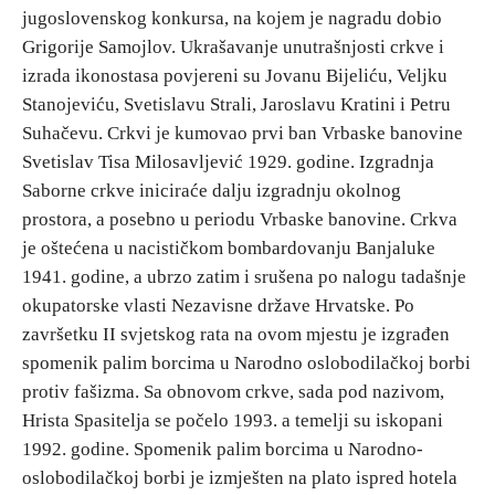
jugoslovenskog konkursa, na kojem je nagradu dobio
Grigorije Samojlov. Ukrašavanje unutrašnjosti crkve i
izrada ikonostasa povjereni su Jovanu Bijeliću, Veljku
Stanojeviću, Svetislavu Strali, Jaroslavu Kratini i Petru
Suhačevu. Crkvi je kumovao prvi ban Vrbaske banovine
Svetislav Tisa Milosavljević 1929. godine. Izgradnja
Saborne crkve iniciraće dalju izgradnju okolnog
prostora, a posebno u periodu Vrbaske banovine. Crkva
je oštećena u nacističkom bombardovanju Banjaluke
1941. godine, a ubrzo zatim i srušena po nalogu tadašnje
okupatorske vlasti Nezavisne države Hrvatske. Po
završetku II svjetskog rata na ovom mjestu je izgrađen
spomenik palim borcima u Narodno oslobodilačkoj borbi
protiv fašizma. Sa obnovom crkve, sada pod nazivom,
Hrista Spasitelja se počelo 1993. a temelji su iskopani
1992. godine. Spomenik palim borcima u Narodno-
oslobodilačkoj borbi je izmješten na plato ispred hotela