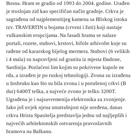
Bosna. Hram se gradio od 1993 do 2004. godine. Urađen
je troslojan zid kao specifičan način gradnje. Crkva je
sagrađena od najplemenitijeg kamena sa Bliskog istoka
tzv. TRAVERTIN u bojama (crveni i žuti) koji nastaje
vulkanskim erupcijama. Na fasadi hrama se nalaze
portali, rozete, stubovi, krstovi, bifole arhivolte koje su
rađene od kararskog bijelog mermera. Stubovi (6 velikih
i 4 mala) su napravljeni od granita iz mjesta Đadone,
Sardinija. Pozlaćeni lim kojim su pokrivene kupole ne
rđa, a izrađen je po ruskoj tehnologiji. Zvona su izrađena
u Insbruku kao što su bila zvona i u porušenoj crkvi (B
dur) 6400T teška, a najveće zvono je teško 3200T.
Ugrađena je i najsavremenija elektronika za zvonjenje.
Iako još uvjek njena unutrašnjost nije uređena, danas
crkva Hrista Spasitelja predstavlja jednu od najljepših i
najvećih arhitektonskih ostvarenja pravoslavnih
hramova na Balkanu.