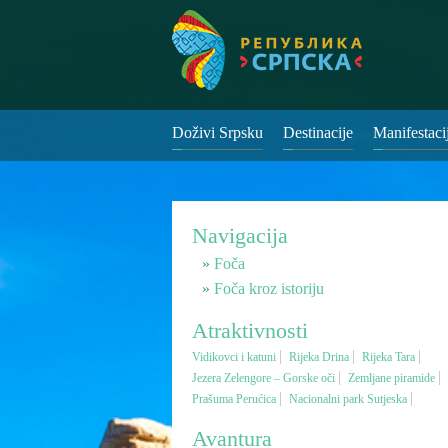
Doživi Srpsku
Destinacije
Manifestaci
Navigacija
Foča
Foča kroz istoriju
Atraktivnosti
Vidikovci i katuni
Rijeka Drina
Rijeka Tara
Jezera Zelengore – Gorske oči
Zemljane piramide
Prašuma Perućica
Nacionalni park Sutjeska
Avantura