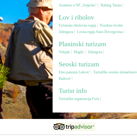
Avantura u NP „Sutjeska“
Rafting Tarom
Lov i ribolov
Fočanska ribolovna regija
Posebno lovište
Zelengora
Lovna regija Stara Hercegovina
Planinski turizam
Volujak
Maglić
Zelengora
Seoski turizam
Etno pansion Lalović
Turističko seosko domaćinstv
Radović
Turist info
Turistička organizacija Foča