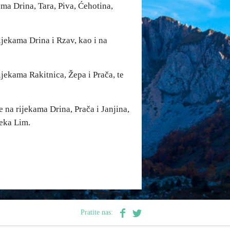
ma Drina, Tara, Piva, Ćehotina,
ijekama Drina i Rzav, kao i na
jekama Rakitnica, Žepa i Prača, te
na rijekama Drina, Prača i Janjina,
jeka Lim.
Pratite nas: