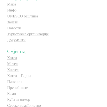
Мапа
Инфо
UNESCO баштина
Занати
Новости
Туристичке организације
Документи
Смјештај
Хотел
Мотел
Хостел
Хотел – Гарни
Пансион
Преноћиште
Камп
Кућа за одмор
Сеоско домаћинство