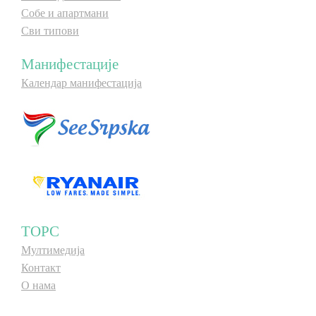
Собе и апартмани
Сви типови
Манифестације
Календар манифестација
ТОРС
Мултимедија
Контакт
О нама