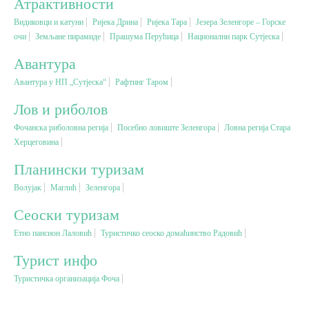
Атрактивности
Видиковци и катуни
Ријека Дрина
Ријека Тара
Језера Зеленгоре – Горске
Вјерски туризам
очи
Земљане пирамиде
Прашума Перућица
Национални парк Сутјеска
Авантура
Авантура
Авантура у НП „Сутјеска“
Рафтинг Таром
Лов и риболов
Еко туризам
Фочанска риболовна регија
Посебно ловиште Зеленгора
Ловна регија Стара
Херцеговина
Културни туризам
Планински туризам
Волујак
Mаглић
Зеленгора
Гастрономија
Сеоски туризам
Лов и риболов
Етно пансион Лаловић
Туристичко сеоско домаћинство Радовић
Турист инфо
Сеоски туризам
Туристичка организација Фоча
Омладински туризам