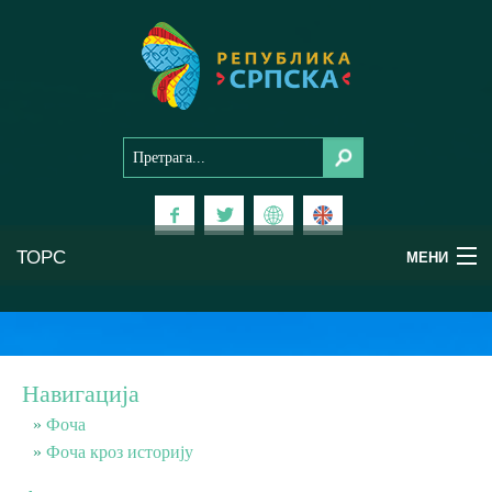
ТОРС
МЕНИ
Доживи Српску
Национални паркови
Навигација
Планински туризам
Фоча
Фоча кроз историју
Бањски туризам