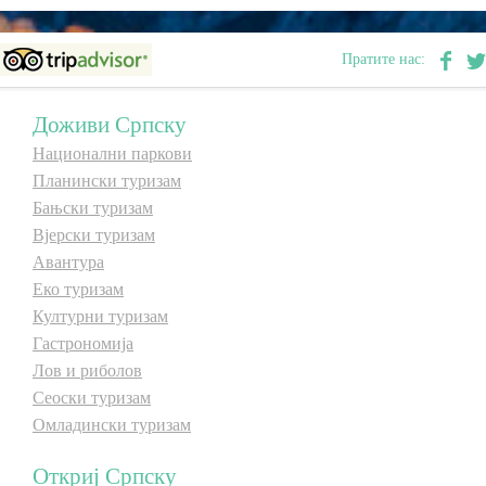
E-Brochure
Пратите нас:
Откриј Српску
Доживи Српску
Национални паркови
Планински туризам
Бањски туризам
Вјерски туризам
Авантура
Еко туризам
Културни туризам
Гастрономија
Лов и риболов
Сеоски туризам
Омладински туризам
Откриј Српску