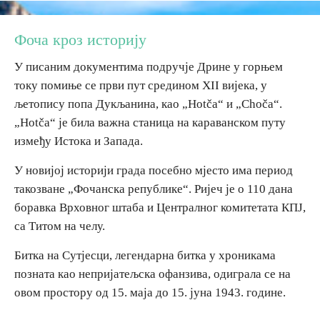
Дестинације
Фоча кроз историју
У писаним документима подручје Дрине у горњем
Списак дестинација
току помиње се први пут средином XII вијека, у
љетопису попа Дукљанина, као „Hotča“ и „Choča“.
Мапа дестинација
„Hotča“ је била важна станица на караванском путу
између Истока и Запада.
Манифестације
У новијој историји града посебно мјесто има период
Смјештај
такозване „Фочанска републике“. Ријеч је о 110 дана
боравка Врховног штаба и Централног комитетата КПЈ,
Мултимедија
са Титом на челу.
Битка на Сутјесци, легендарна битка у хроникама
Фото
позната као непријатељска офанзива, одиграла се на
овом простору од 15. маја до 15. јуна 1943. године.
Видео