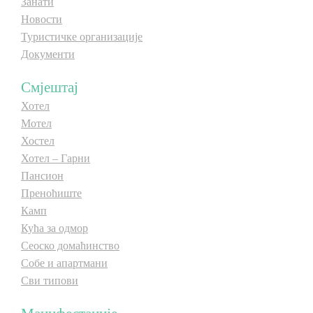
Занати
Новости
Туристичке организације
Документи
Смјештај
Хотел
Мотел
Хостел
Хотел – Гарни
Пансион
Преноћиште
Камп
Кућа за одмор
Сеоско домаћинство
Собе и апартмани
Сви типови