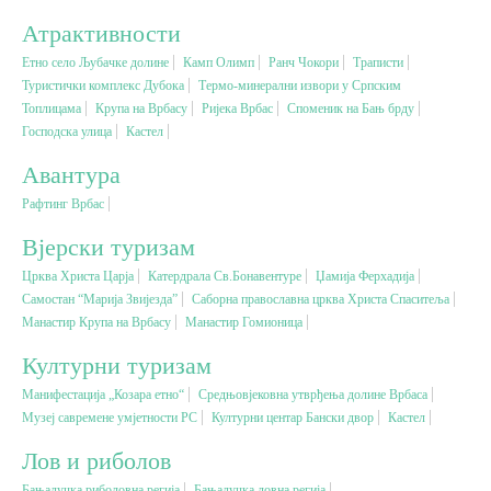
Атрактивности
Вјерски туризам
Етно село Љубачке долине
Камп Олимп
Ранч Чокори
Траписти
Туристички комплекс Дубока
Термо-минерални извори у Српским
Топлицама
Крупа на Врбасу
Ријека Врбас
Споменик на Бањ брду
Авантура
Господска улица
Кастел
Авантура
Еко туризам
Рафтинг Врбас
Културни туризам
Вјерски туризам
Црква Христа Царја
Катердрала Св.Бонавентуре
Џамија Ферхадија
Самостан “Марија Звијезда”
Гастрономија
Саборна православна црква Христа Спаситеља
Манастир Крупа на Врбасу
Манастир Гомионица
Културни туризам
Лов и риболов
Манифестација „Козара етно“
Средњовјековна утврђења долине Врбаса
Музеј савремене умјетности РС
Културни центар Бански двор
Кастел
Сеоски туризам
Лов и риболов
Омладински туризам
Бањалучка риболовна регија
Бањалучка ловна регија