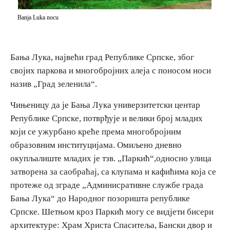
Banja Luka nocu
Бања Лука, највећи град Републике Српске, због
својих паркова и многобројних алеја с поносом носи
назив „Град зеленила“.
Чињеницу да је Бања Лука универзитетски центар
Републике Српске, потврђује и велики број младих
који се ужурбано креће према многобројним
образовним институцијама. Омиљено дневно
окупљалиште младих је тзв. „Паркић“,односно улица
затворена за саобраћај, са клупама и кафићима која се
протеже од зграде „Админисративне службе града
Бања Лука“ до Народног позоришта републике
Српске. Шетњом кроз Паркић могу се видјети бисери
архитектуре: Храм Христа Спаситеља, Бански двор и