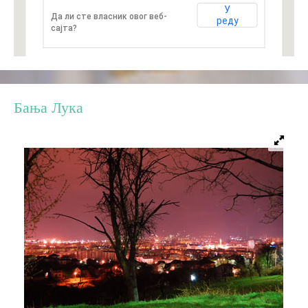
У
Да ли сте власник овог веб-
E-Brochure
реду
сајта?
Откриј Српску
Бања Лука