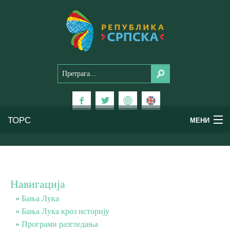
ТОРС
МЕНИ
Доживи Српску
Национални паркови
Навигација
Планински туризам
Бања Лука
Бања Лука кроз историју
Програми разгледања
Бањски туризам