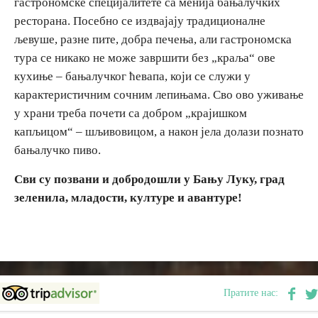
гастрономске специјалитете са менија бањалучких
ресторана. Посебно се издвајају традиционалне
љевуше, разне пите, добра печења, али гастрономска
тура се никако не може завршити без „краља“ ове
кухиње – бањалучког ћевапа, који се служи у
карактеристичним сочним лепињама. Сво ово уживање
у храни треба почети са добром „крајишком
капљицом“ – шљивовицом, а након јела долази познато
бањалучко пиво.
Сви су позвани и добродошли у Бању Луку, град
зеленила, младости, културе и авантуре!
Пратите нас: