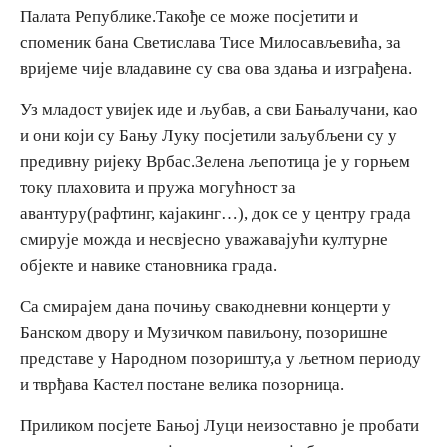
Палата Републике.Такође се може посјетити и
споменик бана Светислава Тисе Милосављевића, за
вријеме чије владавине су сва ова здања и изграђена.
Уз младост увијек иде и љубав, а сви Бањалучани, као
и они који су Бању Луку посјетили заљубљени су у
предивну ријеку Врбас.Зелена љепотица је у горњем
току плаховита и пружа могућност за
авантуру(рафтинг, кајакинг…), док се у центру града
смирује можда и несвјесно уважавајући културне
објекте и навике становника града.
Са смирајем дана почињу свакодневни концерти у
Банском двору и Музичком павиљону, позоришне
представе у Народном позоришту,а у љетном периоду
и тврђава Кастел постане велика позорница.
Приликом посјете Бањој Луци неизоставно је пробати