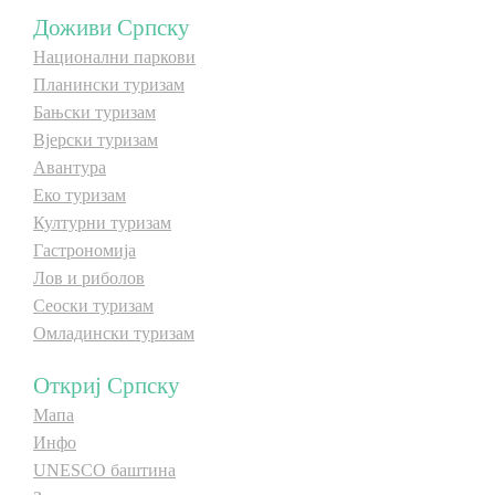
Доживи Српску
Национални паркови
Планински туризам
Бањски туризам
Вјерски туризам
Авантура
Еко туризам
Културни туризам
Гастрономија
Лов и риболов
Сеоски туризам
Омладински туризам
Откриј Српску
Мапа
Инфо
UNESCO баштина