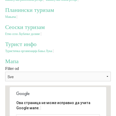
Планински туризам
Дестинације
Мањача
Сеоски туризам
Списак дестинација
Етно село Љубачке долине
Мапа дестинација
Турист инфо
Туристичка организација Бања Лука
Манифестације
Мапа
Смјештај
Filter od
Мултимедија
Фото
Ова страница не може исправно да учита
Google мапе.
Видео