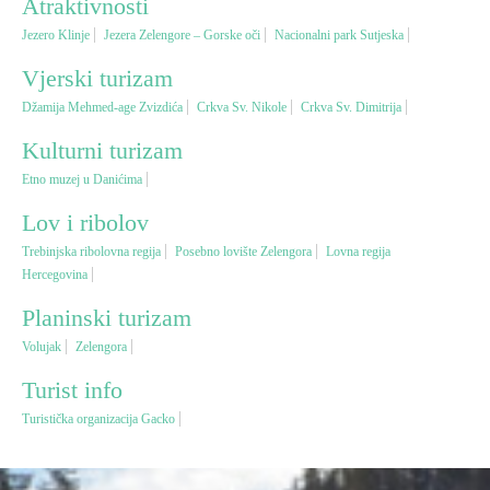
Atraktivnosti
Jezero Klinje
Jezera Zelengore – Gorske oči
Nacionalni park Sutjeska
Vjerski turizam
Vjerski turizam
Džamija Mehmed-age Zvizdića
Crkva Sv. Nikole
Crkva Sv. Dimitrija
Avantura
Kulturni turizam
Eko turizam
Etno muzej u Danićima
Lov i ribolov
Kulturni turizam
Trebinjska ribolovna regija
Posebno lovište Zelengora
Lovna regija
Hercegovina
Gastronomija
Planinski turizam
Volujak
Zelengora
Lov i ribolov
Turist info
Turistička organizacija Gacko
Seoski turizam
Omladinski turizam