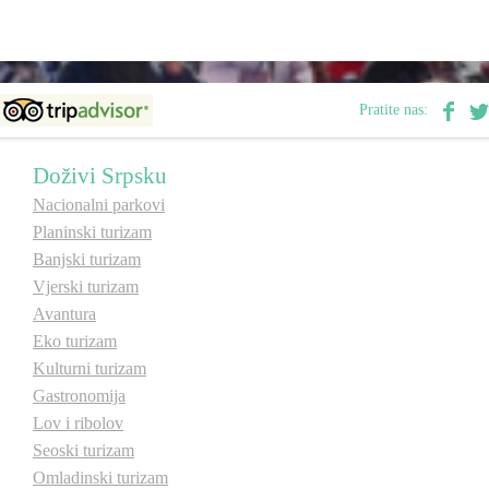
E-Brochure
Otkrij Srpsku
Pratite nas:
Doživi Srpsku
Nacionalni parkovi
Planinski turizam
Banjski turizam
Vjerski turizam
Avantura
Eko turizam
Kulturni turizam
Gastronomija
Lov i ribolov
Seoski turizam
Omladinski turizam