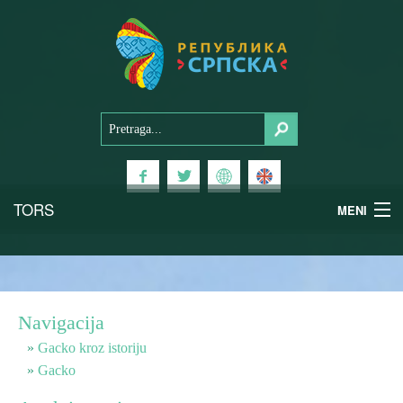
TORS
MENI
Doživi Srpsku
Nacionalni parkovi
Navigacija
Planinski turizam
Gacko kroz istoriju
Gacko
Banjski turizam