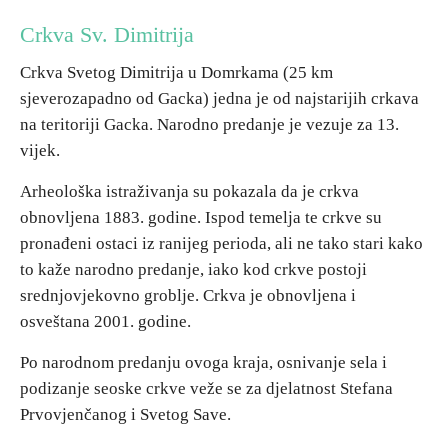
Crkva Sv. Dimitrija
Destinacije
Crkva Svetog Dimitrija u Domrkama (25 km
sjeverozapadno od Gacka) jedna je od najstarijih crkava
Spisak destinacija
na teritoriji Gacka. Narodno predanje je vezuje za 13.
vijek.
Mapa destinacija
Arheološka istraživanja su pokazala da je crkva
obnovljena 1883. godine. Ispod temelja te crkve su
Manifestacije
pronađeni ostaci iz ranijeg perioda, ali ne tako stari kako
Smještaj
to kaže narodno predanje, iako kod crkve postoji
srednjovjekovno groblje. Crkva je obnovljena i
Multimedija
osveštana 2001. godine.
Po narodnom predanju ovoga kraja, osnivanje sela i
Foto
podizanje seoske crkve veže se za djelatnost Stefana
Prvovjenčanog i Svetog Save.
Video