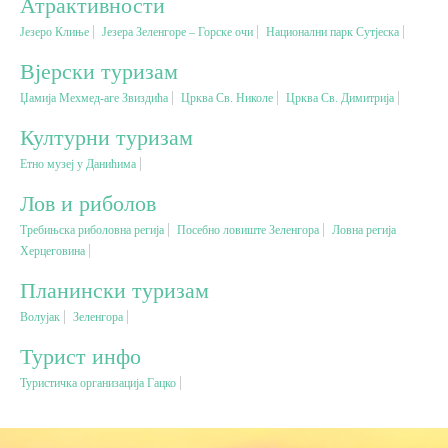
Атрактивности
Језеро Клиње
Језера Зеленгоре – Горске очи
Национални парк Сутјеска
Вјерски туризам
Вјерски туризам
Џамија Мехмед-аге Звиздића
Црква Св. Николе
Црква Св. Димитрија
Авантура
Културни туризам
Еко туризам
Етно музеј у Данићима
Лов и риболов
Културни туризам
Требињска риболовна регија
Посебно ловиште Зеленгора
Ловна регија
Херцеговина
Гастрономија
Планински туризам
Волујак
Зеленгора
Лов и риболов
Турист инфо
Туристичка организација Гацко
Сеоски туризам
Омладински туризам