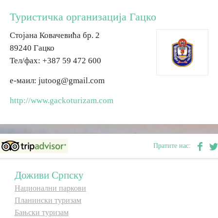
Туристичка организација Гацко
Дестинације
Стојана Ковачевића бр. 2
89240 Гацко
Списак дестинација
Тел/фаx: +387 59 472 600
Мапа дестинација
е-маил: jutoog@gmail.com
http://www.gackoturizam.com
Манифестације
Смјештај
Пратите нас:
Мултимедија
Доживи Српску
Фото
Национални паркови
Планински туризам
Видео
Бањски туризам