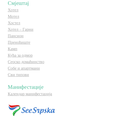
Смјештај
Хотел
Мотел
Хостел
Хотел – Гарни
Пансион
Преноћиште
Камп
Кућа за одмор
Сеоско домаћинство
Собе и апартмани
Сви типови
Манифестације
Календар манифестација