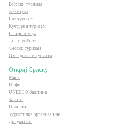
Вјерски туризам
E-Brochure
Авантура
Еко туризам
Откриј Српску
Културни туризам
Гастрономија
Лов и риболов
Сеоски туризам
Омладински туризам
Откриј Српску
Мапа
Инфо
UNESCO баштина
Занати
Новости
Туристичке организације
Документи