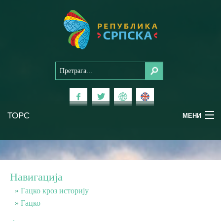
ТОРС
МЕНИ
Доживи Српску
Национални паркови
Навигација
Планински туризам
Гацко кроз историју
Гацко
Бањски туризам