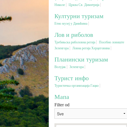
Николе
Црква Св. Димитрија
Културни туризам
Етно музеј у Данићима
Лов и риболов
Требињска риболовна регија
Посебно ловиште
Зеленгора
Ловна регија Херцеговина
Планински туризам
Волујак
Зеленгора
Турист инфо
Туристичка организација Гацко
Мапа
Filter od