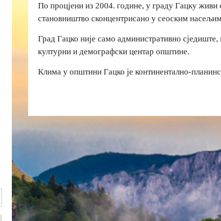
По процјени из 2004. године, у граду Гацку живи 
становништво сконцентрисано у сеоским насељим
Град Гацко није само административно сједиште, 
културни и демографски центар општине.
Клима у општини Гацко је континентално-планинс