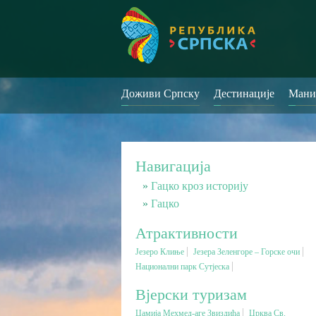
Доживи Српску
Дестинације
Мани
Навигација
Гацко кроз историју
Гацко
Атрактивности
Језеро Клиње
Језера Зеленгоре – Горске очи
Национални парк Сутјеска
Вјерски туризам
Џамија Мехмед-аге Звиздића
Црква Св.