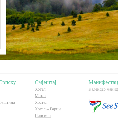
Српску
Смјештај
Манифестац
Хотел
Календар маниф
Мотел
баштина
Хостел
Хотел – Гарни
Пансион