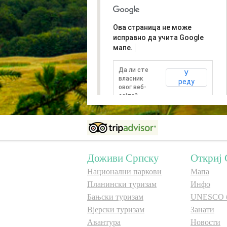
Ова страница не може
исправно да учита Google
мапе.
Да ли сте
У
власник
реду
овог веб-
сајта?
Доживи Српску
Откриј 
Национални паркови
Мапа
Планински туризам
Инфо
Бањски туризам
UNESCO 
Вјерски туризам
Занати
Авантура
Новости