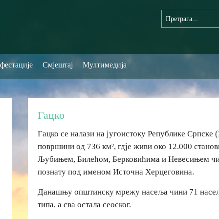
фестације
Смјештај
Мултимедија
Гацко
Гацко се налази на југоистоку Републике Српске 
површини од 736 км², гдје живи око 12.000 станов
Љубињем, Билећом, Берковићима и Невесињем чи
познату под именом Источна Херцеговина.
Данашњу општинску мрежу насеља чини 71 насеље,
типа, а сва остала сеоског.