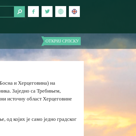
ОТКРИЈ СРПСКУ
(Босна и Херцеговина) на
ника. Заједно са Требињем,
ни источну област Херцеговине
 од којих је само једно градског