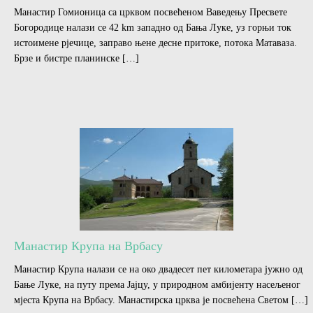
Манастир Гомионица са црквом посвећеном Ваведењу Пресвете
Богородице налази се 42 km западно од Бања Луке, уз горњи ток
истоимене рјечице, заправо њене десне притоке, потока Матаваза.
Брзе и бистре планинске […]
Манастир Крупа на Врбасу
Манастир Крупа налази се на око двадесет пет километара јужно од
Бање Луке, на путу према Јајцу, у природном амбијенту насељеног
мјеста Крупа на Врбасу. Манастирска црква је посвећена Светом […]