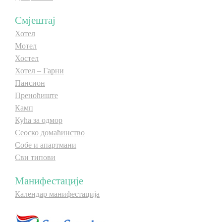
Смјештај
Хотел
Мотел
Хостел
Хотел – Гарни
Пансион
Преноћиште
Камп
Кућа за одмор
Сеоско домаћинство
Собе и апартмани
Сви типови
Манифестације
Календар манифестација