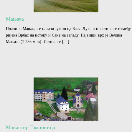
Мањача
Планина Мањача се налази јужно од Бање Луке и простире се између
ријека Врбас на истоку и Сане на западу. Највиши врх је Велика
Мањача (1 236 мнв). Истиче се […]
Манастир Гомионица