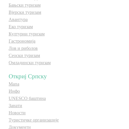
Бањски туризам
Вјерски туризам
Авантура
Еко туризам
Културни туризам
Гастрономија
Лов и риболов
Сеоски туризам
Омладински туризам
Откриј Српску
Мапа
Инфо
UNESCO баштина
Занати
Новости
Туристичке организације
Документи