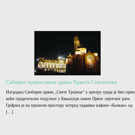
Саборна православна црква Христа Спаситеља
Изградња Саоборне цркве „Свете Тројице“ у центру града је био први
већи градитељски подухват у Бањалуци након Првог свјетског рата.
Грађена је на празном простору испред тадашње кафане «Балкан» од
[…]