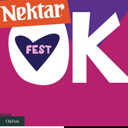
Вјерски туризам
Авантура
Еко туризам
Културни туризам
Гастрономија
Лов и риболов
Сеоски туризам
OkFest
Омладински туризам