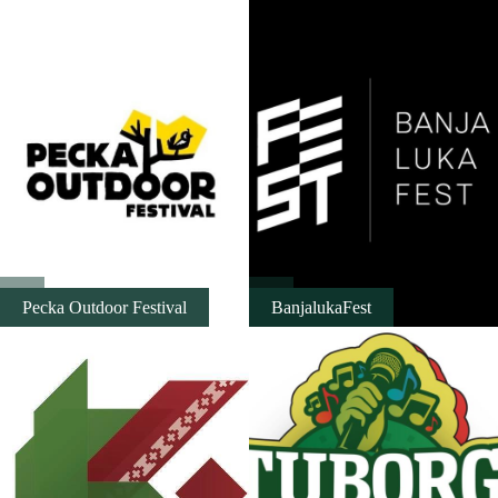
Дестинације
Списак дестинација
Мапа дестинација
Манифестације
Смјештај
Pecka Outdoor Festival
BanjalukaFest
Мултимедија
Фото
Видео