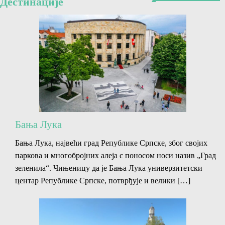
Дестинације
Бања Лука
Бања Лука, највећи град Републике Српске, због својих
паркова и многобројних алеја с поносом носи назив „Град
зеленила“. Чињеницу да је Бања Лука универзитетски
центар Републике Српске, потврђује и велики […]