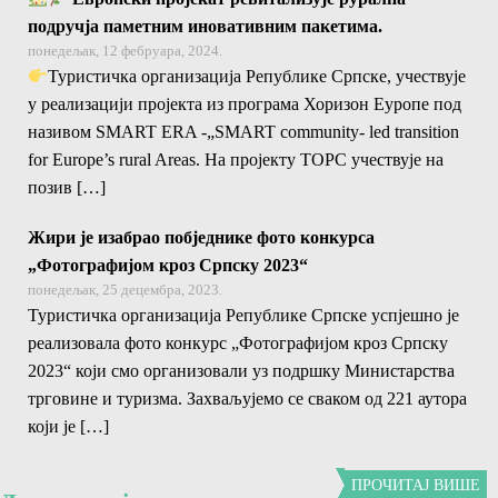
подручја паметним иновативним пакетима.
понедељак, 12 фебруара, 2024.
Туристичка организација Републике Српске, учествује
у реализацији пројекта из програма Хоризон Еуропе под
називом SMART ERA -„SMART community- led transition
for Europe’s rural Areas. На пројекту ТОРС учествује на
позив […]
Жири је изабрао побједнике фото конкурса
„Фотографијом кроз Српску 2023“
понедељак, 25 децембра, 2023.
Туристичка организација Републике Српске успјешно је
реализовала фото конкурс „Фотографијом кроз Српску
2023“ који смо организовали уз подршку Министарства
трговине и туризма. Захваљујемо се сваком од 221 аутора
који је […]
ПРОЧИТАЈ ВИШЕ