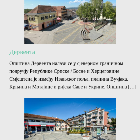
Дервента
Општина Дервента налази се у сјеверном граничном
подручју Републике Српске / Босне и Херцеговине.
Смјештена је између Ивањског поља, планина Вучјака,
Крњина и Мотајице и ријека Саве и Укрине. Општина […]