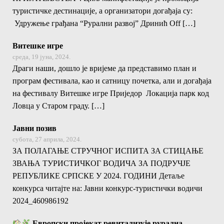
туристичке дестинације, а организатори догађаја су:
Удружење грађана “Рурални развој” Дринић Off […]
Витешке игре
среда, 19 јуна, 2024.
Драги наши, дошло је вријеме да представимо план и
програм фестивала, као и сатницу почетка, али и догађаја
на фестивалу Витешке игре Приједор Локација парк код
Ловца у Старом граду. […]
Јавни позив
субота, 27 априла, 2024.
ЗА ПОЛАГАЊЕ СТРУЧНОГ ИСПИТА ЗА СТИЦАЊЕ
ЗВАЊА ТУРИСТИЧКОГ ВОДИЧА ЗА ПОДРУЧЈЕ
РЕПУБЛИКЕ СРПСКЕ У 2024. ГОДИНИ Детаље
конкурса читајте на: Јавни конкурс-туристички водичи
2024_460986192
Европски пројекат ревитализује рурална