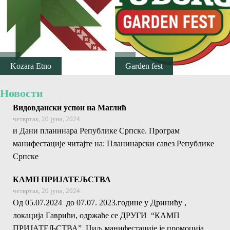
E-Brochure
Откриј Српску
Kozara Etno
Garden fest
Новости
Видовдански успон на Маглић
четвртак, 20 јуна, 2024.
и Дани планинара Републике Српске. Програм
манифестације читајте на: Планинарски савез Републике
Српске
КАМП ПРИЈАТЕЉСТВА
четвртак, 20 јуна, 2024.
Од 05.07.2024 до 07.07. 2023.године у Дринићу ,
локација Гаврићи, одржаће се ДРУГИ “КАМП
ПРИЈАТЕЉСТВА”. Циљ манифестације је промоција