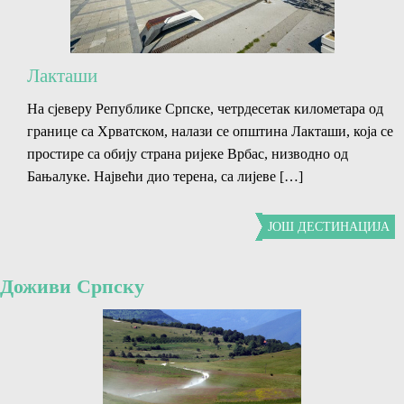
Лакташи
На сјеверу Републике Српске, четрдесетак километара од
границе са Хрватском, налази се општина Лакташи, која се
простире са обију страна ријеке Врбас, низводно од
Бањалуке. Највећи дио терена, са лијеве […]
ЈОШ ДЕСТИНАЦИЈА
Доживи Српску