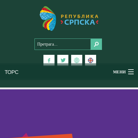
ТОРС
МЕНИ
Доживи Српску
Национални паркови
Планински туризам
Бањски туризам