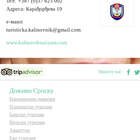
Тел: +387 (0)57 623 002
Адреса: Карађорђева 19
Дестинације
e-маил:
turisticka.kalinovnik@gmail.com
Списак дестинација
www.kalinovikturizam.com
Мапа дестинација
Манифестације
Пратите нас:
Смјештај
Доживи Српску
Мултимедија
Национални паркови
Планински туризам
Фото
Бањски туризам
Вјерски туризам
Авантура
Видео
Еко туризам