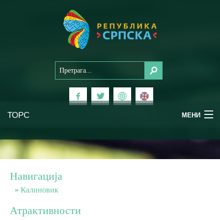
ТОРС
МЕНИ
Доживи Српску
Национални паркови
Навигација
Планински туризам
Калиновик
Атрактивности
Бањски туризам