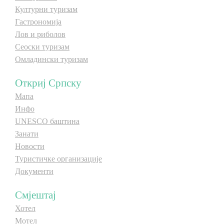
Културни туризам
E-Brochure
Гастрономија
Лов и риболов
Откриј Српску
Сеоски туризам
Омладински туризам
Откриј Српску
Мапа
Инфо
UNESCO баштина
Занати
Новости
Туристичке организације
Документи
Смјештај
Хотел
Мотел