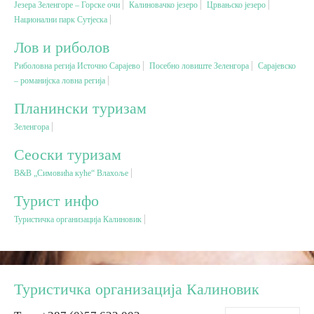
Језера Зеленгоре – Горске очи
Калиновачко језеро
Црвањско језеро
Национални парк Сутјеска
Вјерски туризам
Лов и риболов
Риболовна регија Источно Сарајево
Посебно ловиште Зеленгора
Сарајевско
Авантура
– романијска ловна регија
Планински туризам
Еко туризам
Зеленгора
Сеоски туризам
Културни туризам
В&B „Симовића куће“ Влахоље
Гастрономија
Турист инфо
Туристичка организација Калиновик
Лов и риболов
Сеоски туризам
Туристичка организација Калиновик
Омладински туризам