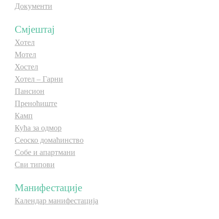
Документи
E-Brochure
Смјештај
Откриј Српску
Хотел
Мотел
Хостел
Хотел – Гарни
Пансион
Преноћиште
Камп
Кућа за одмор
Сеоско домаћинство
Собе и апартмани
Сви типови
Манифестације
Календар манифестација