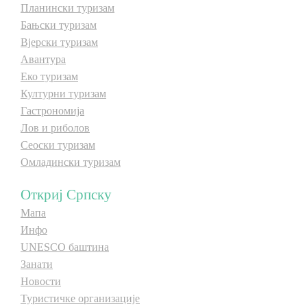
Планински туризам
Бањски туризам
Дестинације
Вјерски туризам
Авантура
Списак дестинација
Еко туризам
Културни туризам
Гастрономија
Мапа дестинација
Лов и риболов
Сеоски туризам
Манифестације
Омладински туризам
Смјештај
Откриј Српску
Мултимедија
Мапа
Инфо
UNESCO баштина
Фото
Занати
Новости
Видео
Туристичке организације