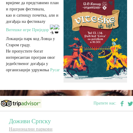
вријеме да представимо план
и програм фестивала,
Вјерски туризам
као и сатницу почетка, али и
догађаја на фестивалу
Витешке игре Приједор
Авантура
Локација парк код Ловца у
Старом граду.
Еко туризам
Не пропустите богат
интересантан програм овог
једибственог догађаја у
Културни туризам
организацији удружења
Русаг
Гастрономија
Лов и риболов
Пратите нас:
Сеоски туризам
Доживи Српску
Национални паркови
Омладински туризам