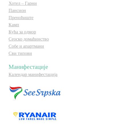
Хотел – Гарни
Пансион
Преноћиште
Камп
Кућа за одмор
Сеоско домаћинство
Собе и апартмани
Сви типови
Манифестације
Календар манифестација