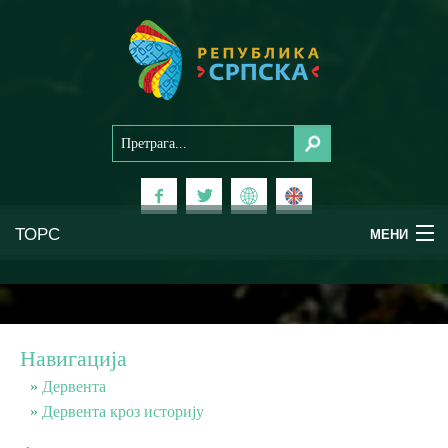
ТОРС
МЕНИ
Доживи Српску
Национални паркови
Навигација
Планински туризам
Дервента
Дервента кроз историју
Бањски туризам