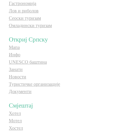
Гастрономија
Лов и риболов
Сеоски туризам
Омладински туризам
Откриј Српску
Мапа
Инфо
UNESCO баштина
Занати
Новости
Туристичке организације
Документи
Смјештај
Хотел
Мотел
Хостел