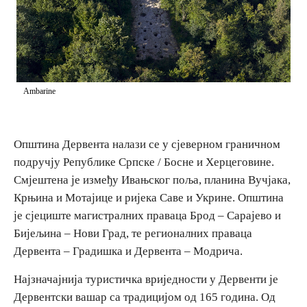
E-Brochure
Откриј Српску
Ambarine
Општина Дервента налази се у сјеверном граничном
подручју Републике Српске / Босне и Херцеговине.
Смјештена је између Ивањског поља, планина Вучјака,
Крњина и Мотајице и ријека Саве и Укрине. Општина
је сјециште магистралних праваца Брод – Сарајево и
Бијељина – Нови Град, те регионалних праваца
Дервента – Градишка и Дервента – Модрича.
Најзначајнија туристичка вриједности у Дервенти је
Дервентски вашар са традицијом од 165 година. Од