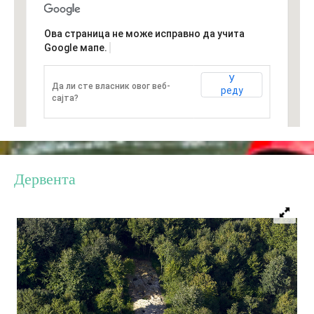
Ова страница не може исправно да учита
Дестинације
Google мапе.
Списак дестинација
У
Да ли сте власник овог веб-
реду
сајта?
Мапа дестинација
Манифестације
Дервента
Смјештај
Мултимедија
Фото
Видео