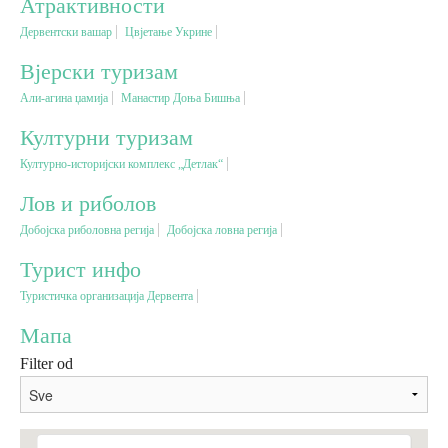
Атрактивности
Дервентски вашар
Цвјетање Укрине
Вјерски туризам
Вјерски туризам
Али-агина џамија
Манастир Доња Бишња
Авантура
Културни туризам
Еко туризам
Културно-историјски комплекс „Детлак“
Лов и риболов
Културни туризам
Добојска риболовна регија
Добојска ловна регија
Турист инфо
Гастрономија
Туристичка организација Дервента
Лов и риболов
Мапа
Filter od
Сеоски туризам
Омладински туризам